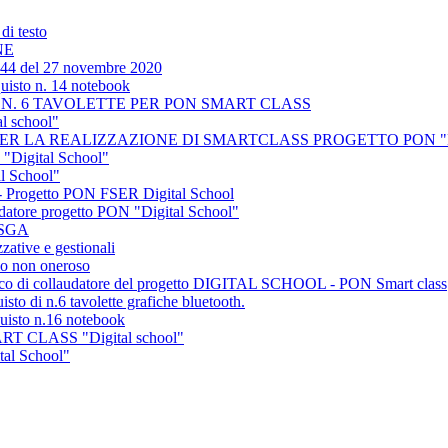
di testo
NE
44 del 27 novembre 2020
quisto n. 14 notebook
TO N. 6 TAVOLETTE PER PON SMART CLASS
 school"
 LA REALIZZAZIONE DI SMARTCLASS PROGETTO PON "Digi
 "Digital School"
l School"
 - Progetto PON FSER Digital School
udatore progetto PON "Digital School"
 DSGA
zative e gestionali
lo non oneroso
ncarico di collaudatore del progetto DIGITAL SCHOOL - PON Smart class
isto di n.6 tavolette grafiche bluetooth.
quisto n.16 notebook
MART CLASS "Digital school"
tal School"