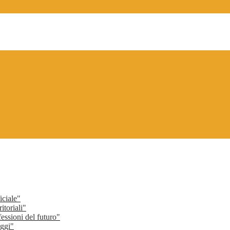
ciale"
toriali"
ssioni del futuro"
ggi"