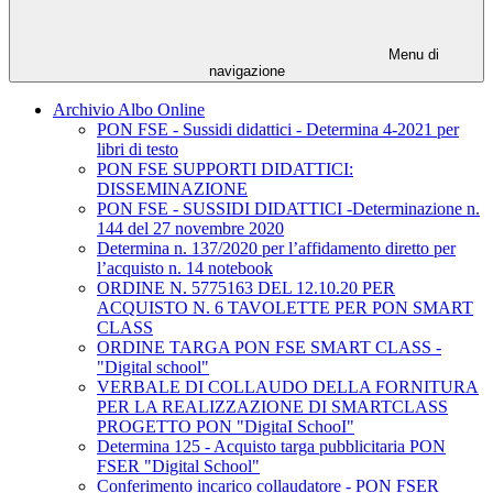
Menu di
navigazione
Archivio Albo Online
PON FSE - Sussidi didattici - Determina 4-2021 per
libri di testo
PON FSE SUPPORTI DIDATTICI:
DISSEMINAZIONE
PON FSE - SUSSIDI DIDATTICI -Determinazione n.
144 del 27 novembre 2020
Determina n. 137/2020 per l’affidamento diretto per
l’acquisto n. 14 notebook
ORDINE N. 5775163 DEL 12.10.20 PER
ACQUISTO N. 6 TAVOLETTE PER PON SMART
CLASS
ORDINE TARGA PON FSE SMART CLASS -
"Digital school"
VERBALE DI COLLAUDO DELLA FORNITURA
PER LA REALIZZAZIONE DI SMARTCLASS
PROGETTO PON "DigitaI SchooI"
Determina 125 - Acquisto targa pubblicitaria PON
FSER "Digital School"
Conferimento incarico collaudatore - PON FSER