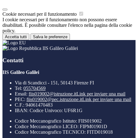
Cookie necessari per il funzionamento
I cookie necessari per il funzionamento non possono essere
disabilitati. È possibile consultare l'elenco nella pagina della cookie
policy.
Accetta tutti
Salva le preferenze
IIS Galileo Galilei
Contatti
IIS Galileo Galilei
Via di Scandicci - 151, 50143 Firenze FI
Tel:
055704569
Email:
fiis019002@istruzione.it
Link per inviare una mail
PEC:
fiis019002@pec.istruzione.it
Link per inviare una mail
C.F.: 94061470483
IBAN: Codice Univoco: UF6R1G
Codice Meccanografico Istituto: FIIS019002
Codice Meccanografico LICEO: FIPM01901D
Codice Meccanografico TECNICO: FITD019018