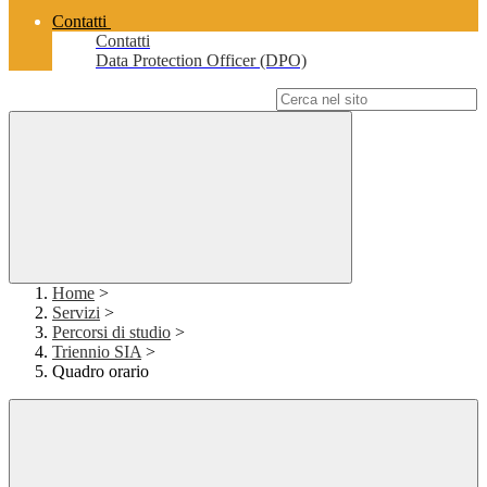
Contatti
Contatti
Data Protection Officer (DPO)
Campo di ricerca per le pagine del sito
Home
>
Servizi
>
Percorsi di studio
>
Triennio SIA
>
Quadro orario