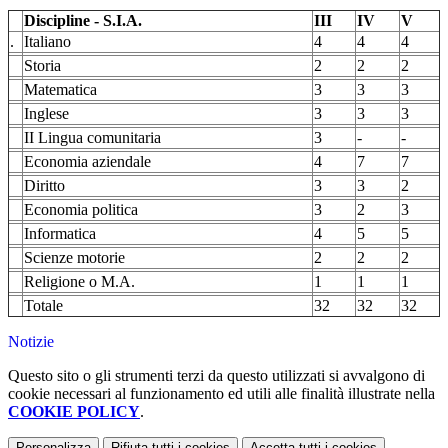
Discipline - S.I.A.
III
IV
V
.
Italiano
4
4
4
Storia
2
2
2
Matematica
3
3
3
Inglese
3
3
3
II Lingua comunitaria
3
-
-
Economia aziendale
4
7
7
Diritto
3
3
2
Economia politica
3
2
3
Informatica
4
5
5
Scienze motorie
2
2
2
Religione o M.A.
1
1
1
Totale
32
32
32
Notizie
Questo sito o gli strumenti terzi da questo utilizzati si avvalgono di
cookie necessari al funzionamento ed utili alle finalità illustrate nella
COOKIE POLICY
.
Personalizza
Rifiuta tutti
i cookies
Accetta tutti
i cookies