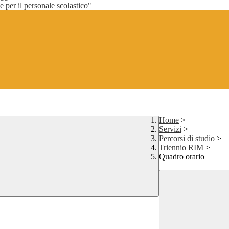
per il personale scolastico"
Home
>
Servizi
>
Percorsi di studio
>
Triennio RIM
>
Quadro orario