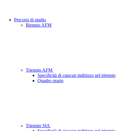
Percorsi di studio
Biennio AFM
Triennio AFM
Specificità di ciascun indirizzo nel triennio
Quadro orario
Triennio SIA
Specificità di ciascun indirizzo nel triennio