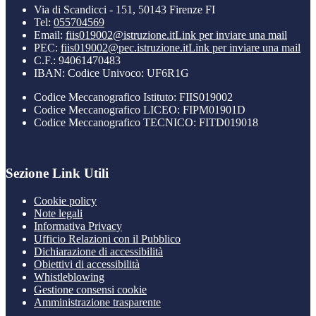
Via di Scandicci - 151, 50143 Firenze FI
Tel:
055704569
Email:
fiis019002@istruzione.it
Link per inviare una mail
PEC:
fiis019002@pec.istruzione.it
Link per inviare una mail
C.F.: 94061470483
IBAN: Codice Univoco: UF6R1G
Codice Meccanografico Istituto: FIIS019002
Codice Meccanografico LICEO: FIPM01901D
Codice Meccanografico TECNICO: FITD019018
Sezione Link Utili
Cookie policy
Note legali
Informativa Privacy
Ufficio Relazioni con il Pubblico
Dichiarazione di accessibilità
Obiettivi di accessibilità
Whistleblowing
Gestione consensi cookie
Amministrazione trasparente