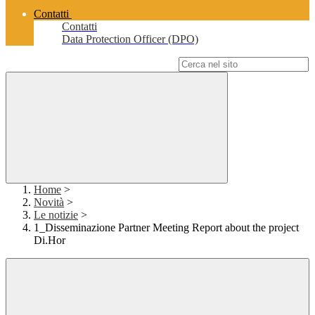
Contatti
Contatti
Data Protection Officer (DPO)
Campo di ricerca per le pagine del sito
Home
>
Novità
>
Le notizie
>
1_Disseminazione Partner Meeting Report about the project
Di.Hor