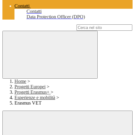
Contatti
Contatti
Data Protection Officer (DPO)
Campo di ricerca per le pagine del sito
Home
>
Progetti Europei
>
Progetti Erasmus+
>
Esperienze e mobilità
>
Erasmus VET