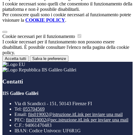
I cookie necessari sono quelli che consentono il funzionamento della
piattaforma e non è possibile disabilitarli.
Per conoscere quali sono i cookie necessari al funzionamento potete
visionare la
COOKIE POLICY
.
Cookie necessari per il funzionamento
I cookie necessari per il funzionamento non possono essere
disabilitati. È possibile consultare l'elenco nella pagina della cookie
policy.
Accetta tutti
Salva le preferenze
IIS Galileo Galilei
Contatti
IIS Galileo Galilei
Via di Scandicci - 151, 50143 Firenze FI
Tel:
055704569
Email:
fiis019002@istruzione.it
Link per inviare una mail
PEC:
fiis019002@pec.istruzione.it
Link per inviare una mail
C.F.: 94061470483
IBAN: Codice Univoco: UF6R1G