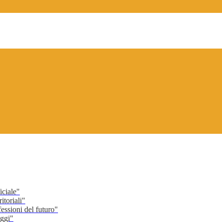
ciale"
toriali"
ssioni del futuro"
ggi"