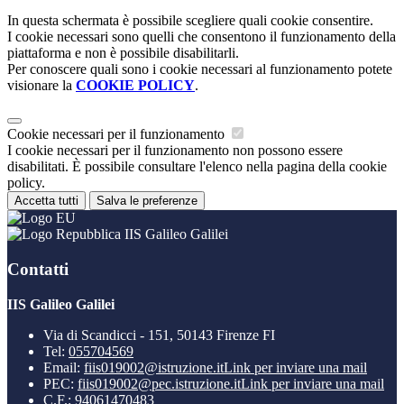
In questa schermata è possibile scegliere quali cookie consentire.
I cookie necessari sono quelli che consentono il funzionamento della
piattaforma e non è possibile disabilitarli.
Per conoscere quali sono i cookie necessari al funzionamento potete
visionare la
COOKIE POLICY
.
Cookie necessari per il funzionamento
I cookie necessari per il funzionamento non possono essere
disabilitati. È possibile consultare l'elenco nella pagina della cookie
policy.
Accetta tutti
Salva le preferenze
IIS Galileo Galilei
Contatti
IIS Galileo Galilei
Via di Scandicci - 151, 50143 Firenze FI
Tel:
055704569
Email:
fiis019002@istruzione.it
Link per inviare una mail
PEC:
fiis019002@pec.istruzione.it
Link per inviare una mail
C.F.: 94061470483