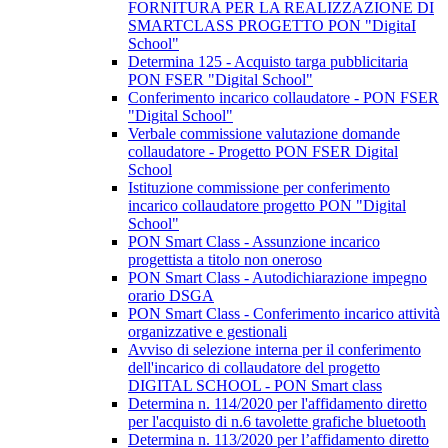
FORNITURA PER LA REALIZZAZIONE DI
SMARTCLASS PROGETTO PON "DigitaI
School"
Determina 125 - Acquisto targa pubblicitaria
PON FSER "Digital School"
Conferimento incarico collaudatore - PON FSER
"Digital School"
Verbale commissione valutazione domande
collaudatore - Progetto PON FSER Digital
School
Istituzione commissione per conferimento
incarico collaudatore progetto PON "Digital
School"
PON Smart Class - Assunzione incarico
progettista a titolo non oneroso
PON Smart Class - Autodichiarazione impegno
orario DSGA
PON Smart Class - Conferimento incarico attività
organizzative e gestionali
Avviso di selezione interna per il conferimento
dell'incarico di collaudatore del progetto
DIGITAL SCHOOL - PON Smart class
Determina n. 114/2020 per l'affidamento diretto
per l'acquisto di n.6 tavolette grafiche bluetooth
Determina n. 113/2020 per l’affidamento diretto