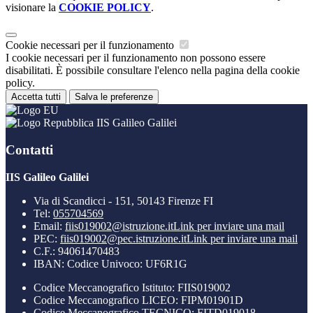
visionare la
COOKIE POLICY
.
Cookie necessari per il funzionamento
I cookie necessari per il funzionamento non possono essere
disabilitati. È possibile consultare l'elenco nella pagina della cookie
policy.
Accetta tutti
Salva le preferenze
IIS Galileo Galilei
Contatti
IIS Galileo Galilei
Via di Scandicci - 151, 50143 Firenze FI
Tel:
055704569
Email:
fiis019002@istruzione.it
Link per inviare una mail
PEC:
fiis019002@pec.istruzione.it
Link per inviare una mail
C.F.: 94061470483
IBAN: Codice Univoco: UF6R1G
Codice Meccanografico Istituto: FIIS019002
Codice Meccanografico LICEO: FIPM01901D
Codice Meccanografico TECNICO: FITD019018