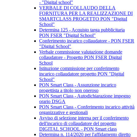
- "Digital school"
VERBALE DI COLLAUDO DELLA
FORNITURA PER LA REALIZZAZIONE DI
SMARTCLASS PROGETTO PON "DigitaI
School"
Determina 125 - Acquisto targa pubblicitaria
PON FSER "Digital School"
Conferimento incarico collaudatore - PON FSER
"Digital School"
Verbale commissione valutazione domande
collaudatore - Progetto PON FSER Digital
School
Istituzione commissione per conferimento
incarico collaudatore progetto PON "Digital
School"
PON Smart Class - Assunzione incarico
progettista a titolo non oneroso
PON Smart Class - Autodichiarazione impegno
orario DSGA
PON Smart Class - Conferimento incarico attività
organizzative e gestionali
Avviso di selezione interna per il conferimento
dell'incarico di collaudatore del progetto
DIGITAL SCHOOL - PON Smart class
Determina n. 114/2020 per l'affidamento diretto