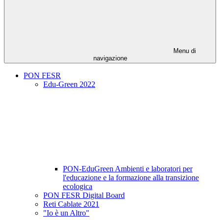
Menu di
navigazione
PON FESR
Edu-Green 2022
PON-EduGreen Ambienti e laboratori per
l'educazione e la formazione alla transizione
ecologica
PON FESR Digital Board
Reti Cablate 2021
"Io è un Altro"