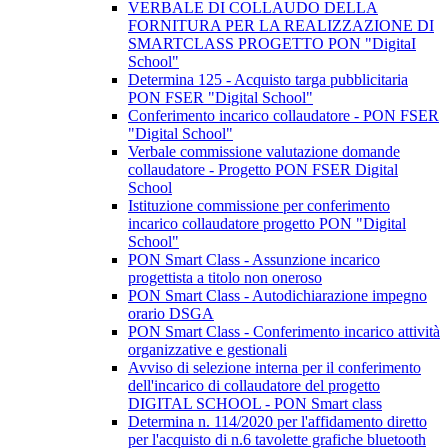
VERBALE DI COLLAUDO DELLA
FORNITURA PER LA REALIZZAZIONE DI
SMARTCLASS PROGETTO PON "DigitaI
School"
Determina 125 - Acquisto targa pubblicitaria
PON FSER "Digital School"
Conferimento incarico collaudatore - PON FSER
"Digital School"
Verbale commissione valutazione domande
collaudatore - Progetto PON FSER Digital
School
Istituzione commissione per conferimento
incarico collaudatore progetto PON "Digital
School"
PON Smart Class - Assunzione incarico
progettista a titolo non oneroso
PON Smart Class - Autodichiarazione impegno
orario DSGA
PON Smart Class - Conferimento incarico attività
organizzative e gestionali
Avviso di selezione interna per il conferimento
dell'incarico di collaudatore del progetto
DIGITAL SCHOOL - PON Smart class
Determina n. 114/2020 per l'affidamento diretto
per l'acquisto di n.6 tavolette grafiche bluetooth