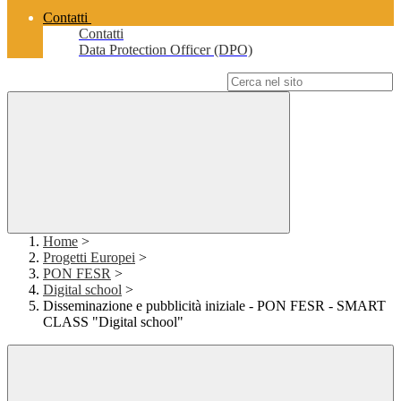
Contatti
Contatti
Data Protection Officer (DPO)
Campo di ricerca per le pagine del sito
Home
>
Progetti Europei
>
PON FESR
>
Digital school
>
Disseminazione e pubblicità iniziale - PON FESR - SMART
CLASS "Digital school"