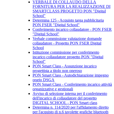
VERBALE DI COLLAUDO DELLA
FORNITURA PER LA REALIZZAZIONE DI
SMARTCLASS PROGETTO PON "DigitaI
School"
Determina 125 - Acquisto targa pubblicitaria
PON FSER "Digital School"
Conferimento incarico collaudatore - PON FSER
"Digital School"
Verbale commissione valutazione domande
collaudatore - Progetto PON FSER Digital
School
Istituzione commissione per conferimento
incarico collaudatore progetto PON "Digital
School"
PON Smart Class - Assunzione incarico
progettista a titolo non oneroso
PON Smart Class - Autodichiarazione impegno
orario DSGA
PON Smart Class - Conferimento incarico attività
organizzative e gestionali
Avviso di selezione interna per il conferimento
dell'incarico di collaudatore del progetto
DIGITAL SCHOOL - PON Smart class
Determina n. 114/2020 per l'affidamento diretto
per l'acquisto di n.6 tavolette grafiche bluetooth