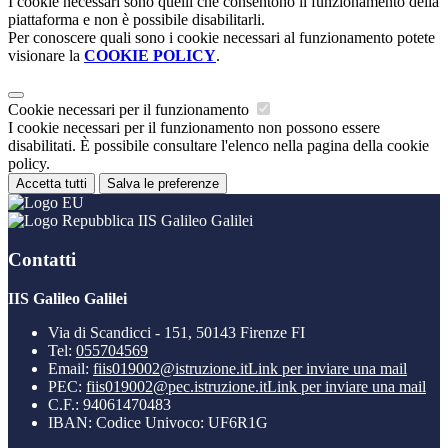
I cookie necessari sono quelli che consentono il funzionamento della
piattaforma e non è possibile disabilitarli.
Per conoscere quali sono i cookie necessari al funzionamento potete
visionare la
COOKIE POLICY
.
Cookie necessari per il funzionamento
I cookie necessari per il funzionamento non possono essere
disabilitati. È possibile consultare l'elenco nella pagina della cookie
policy.
Accetta tutti
Salva le preferenze
IIS Galileo Galilei
Contatti
IIS Galileo Galilei
Via di Scandicci - 151, 50143 Firenze FI
Tel:
055704569
Email:
fiis019002@istruzione.it
Link per inviare una mail
PEC:
fiis019002@pec.istruzione.it
Link per inviare una mail
C.F.: 94061470483
IBAN: Codice Univoco: UF6R1G