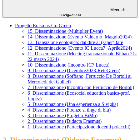
Menu di
navigazione
Progetto Erasmus-Go Green
15_Disseminazione (Multiplier Event)
14_Disseminazione (Evento Valdarno_Maggio2024)
13_Transizione ecologica: dal dire al (saper) fare
12_Disseminazione (Evento IC Lucca7_Aprile2024)
11_Disseminazione (Meeting transnazionale Bilbao 21-
22 marzo 2024)
10_Disseminazione (Incontro IC7 Lucca)
9_Disseminazione (Dicembre2023-ReteGreen)
8_Disseminazione (Soffiano, Ferruccio De Bortoli ai
Mercoledì del Galilei)
7_Disseminazione (Incontro con Ferruccio de Bortoli)
6_Disseminazione (Ecosocial education basics-prof.
Lopèz)
5_Disseminazione (Una esperienza a Siviglia)
4_Disseminazione (Firenze si tinge di blu)
3_Disseminazione (Progetto BiMo)
2_Disseminazione (Didacta Erasmus)
1_Disseminazione (Partecipazione docenti polacchi)