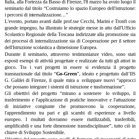
Italia, alla Fortezza da Basso di
Firenze,
l'8 marzo
ha
avuto
luogo
il
seminario dal titolo “Costruiamo lo spazio Europeo dell'istruzione:
i percorsi di
internalizzazione…”
L'evento, portato avanti dalle prof.sse Cecchi, Marini e Tronfi con
grande impegno, ha illustrato le strategie messe in atto dall'Ufficio
Scolastico
Regionale
della
Toscana
indirizzate alla promozione sia
dei processi di internalizzazione sia di Cooperazione per il settore
dell'Istruzione scolastica a dimensione
Europea.
Durante il seminario, attraverso testimonianze video, sono stati
esposti esempi di attività progettate e realizzate da tutti gli attori in
gioco.
Tra
i
vari
progetti
in
essere
si
evidenzia
il progetto
transnazionale dal titolo “
Go-Green
”, ideato
e
progettato
dall’IIS
G.
Galilei
di
Firenze, il quale mira a
sviluppare nuovi “approcci
che possano integrare i sistemi di istruzione e
trasformazione”.
Gli obiettivi del progetto “mirano a sostenere
lo sviluppo, il
trasferimento e l'applicazione di pratiche innovative e l'attuazione
di iniziative congiunte che promuovono la cooperazione,
l'apprendimento tra pari e gli scambi di esperienze a livello
europeo. I risultati dovranno essere riutilizzabili, trasferibili,
amplificabili e una forte dimensione transdisciplinare”, tutto ciò in
chiave di Sviluppo Sostenibile.