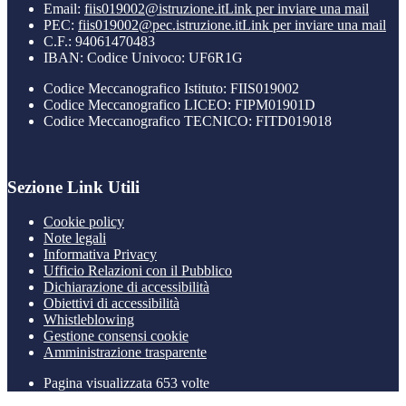
Email:
fiis019002@istruzione.it
Link per inviare una mail
PEC:
fiis019002@pec.istruzione.it
Link per inviare una mail
C.F.: 94061470483
IBAN: Codice Univoco: UF6R1G
Codice Meccanografico Istituto: FIIS019002
Codice Meccanografico LICEO: FIPM01901D
Codice Meccanografico TECNICO: FITD019018
Sezione Link Utili
Cookie policy
Note legali
Informativa Privacy
Ufficio Relazioni con il Pubblico
Dichiarazione di accessibilità
Obiettivi di accessibilità
Whistleblowing
Gestione consensi cookie
Amministrazione trasparente
Pagina visualizzata
653
volte