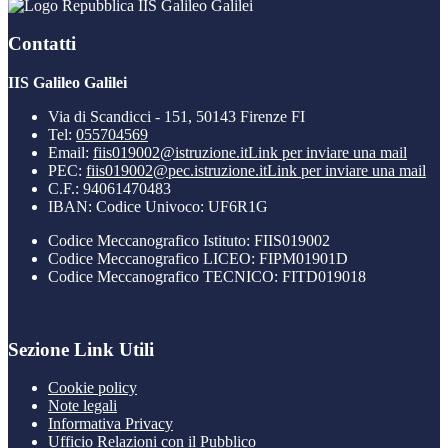
IIS Galileo Galilei
Contatti
IIS Galileo Galilei
Via di Scandicci - 151, 50143 Firenze FI
Tel:
055704569
Email:
fiis019002@istruzione.it
Link per inviare una mail
PEC:
fiis019002@pec.istruzione.it
Link per inviare una mail
C.F.: 94061470483
IBAN: Codice Univoco: UF6R1G
Codice Meccanografico Istituto: FIIS019002
Codice Meccanografico LICEO: FIPM01901D
Codice Meccanografico TECNICO: FITD019018
Sezione Link Utili
Cookie policy
Note legali
Informativa Privacy
Ufficio Relazioni con il Pubblico