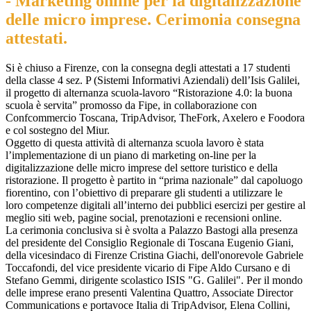
- Marketing online per la digitalizzazione
delle micro imprese. Cerimonia consegna
attestati.
Si è chiuso a Firenze, con la consegna degli attestati a 17 studenti
della classe 4 sez. P (Sistemi Informativi Aziendali) dell’Isis Galilei,
il progetto di alternanza scuola-lavoro “Ristorazione 4.0: la buona
scuola è servita” promosso da Fipe, in collaborazione con
Confcommercio Toscana, TripAdvisor, TheFork, Axelero e Foodora
e col sostegno del Miur.
Oggetto di questa attività di alternanza scuola lavoro è stata
l’implementazione di un piano di marketing on-line per la
digitalizzazione delle micro imprese del settore turistico e della
ristorazione. Il progetto è partito in “prima nazionale” dal capoluogo
fiorentino, con l’obiettivo di preparare gli studenti a utilizzare le
loro competenze digitali all’interno dei pubblici esercizi per gestire al
meglio siti web, pagine social, prenotazioni e recensioni online.
La cerimonia conclusiva si è svolta a Palazzo Bastogi alla presenza
del presidente del Consiglio Regionale di Toscana Eugenio Giani,
della vicesindaco di Firenze Cristina Giachi, dell'onorevole Gabriele
Toccafondi, del vice presidente vicario di Fipe Aldo Cursano e di
Stefano Gemmi, dirigente scolastico ISIS "G. Galilei". Per il mondo
delle imprese erano presenti Valentina Quattro, Associate Director
Communications e portavoce Italia di TripAdvisor, Elena Collini,