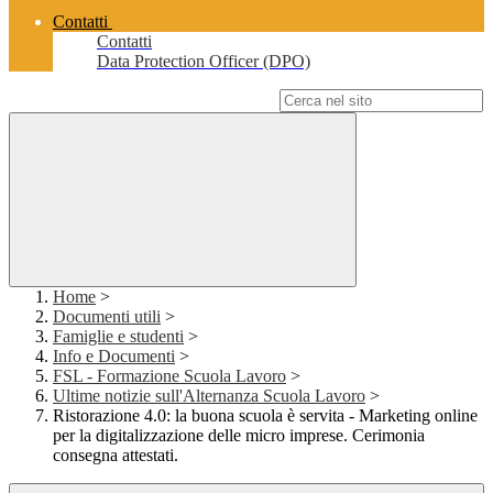
Contatti
Contatti
Data Protection Officer (DPO)
Campo di ricerca per le pagine del sito
Home
>
Documenti utili
>
Famiglie e studenti
>
Info e Documenti
>
FSL - Formazione Scuola Lavoro
>
Ultime notizie sull'Alternanza Scuola Lavoro
>
Ristorazione 4.0: la buona scuola è servita - Marketing online
per la digitalizzazione delle micro imprese. Cerimonia
consegna attestati.