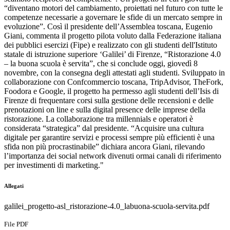
“diventano motori del cambiamento, proiettati nel futuro con tutte le
competenze necessarie a governare le sfide di un mercato sempre in
evoluzione”. Così il presidente dell’Assemblea toscana, Eugenio
Giani, commenta il progetto pilota voluto dalla Federazione italiana
dei pubblici esercizi (Fipe) e realizzato con gli studenti dell'Istituto
statale di istruzione superiore ‘Galilei’ di Firenze, “Ristorazione 4.0
– la buona scuola è servita”, che si conclude oggi, giovedì 8
novembre, con la consegna degli attestati agli studenti. Sviluppato in
collaborazione con Confcommercio toscana, TripAdvisor, TheFork,
Foodora e Google, il progetto ha permesso agli studenti dell’Isis di
Firenze di frequentare corsi sulla gestione delle recensioni e delle
prenotazioni on line e sulla digital presence delle imprese della
ristorazione. La collaborazione tra millennials e operatori è
considerata “strategica” dal presidente. “Acquisire una cultura
digitale per garantire servizi e processi sempre più efficienti è una
sfida non più procrastinabile” dichiara ancora Giani, rilevando
l’importanza dei social network divenuti ormai canali di riferimento
per investimenti di marketing."
Allegati
galilei_progetto-asl_ristorazione-4.0_labuona-scuola-servita.pdf
File PDF