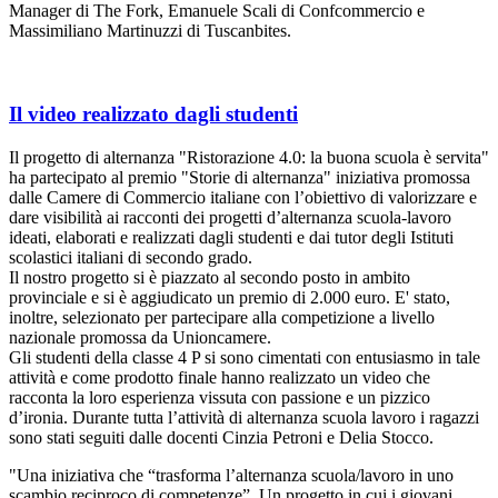
Manager di The Fork, Emanuele Scali di Confcommercio e
Massimiliano Martinuzzi di Tuscanbites.
Il video realizzato dagli studenti
Il progetto di alternanza "Ristorazione 4.0: la buona scuola è servita"
ha partecipato al premio "Storie di alternanza" iniziativa promossa
dalle Camere di Commercio italiane con l’obiettivo di valorizzare e
dare visibilità ai racconti dei progetti d’alternanza scuola-lavoro
ideati, elaborati e realizzati dagli studenti e dai tutor degli Istituti
scolastici italiani di secondo grado.
Il nostro progetto si è piazzato al secondo posto in ambito
provinciale e si è aggiudicato un premio di 2.000 euro. E' stato,
inoltre, selezionato per partecipare alla competizione a livello
nazionale promossa da Unioncamere.
Gli studenti della classe 4 P si sono cimentati con entusiasmo in tale
attività e come prodotto finale hanno realizzato un video che
racconta la loro esperienza vissuta con passione e un pizzico
d’ironia. Durante tutta l’attività di alternanza scuola lavoro i ragazzi
sono stati seguiti dalle docenti Cinzia Petroni e Delia Stocco.
"Una iniziativa che “trasforma l’alternanza scuola/lavoro in uno
scambio reciproco di competenze”. Un progetto in cui i giovani