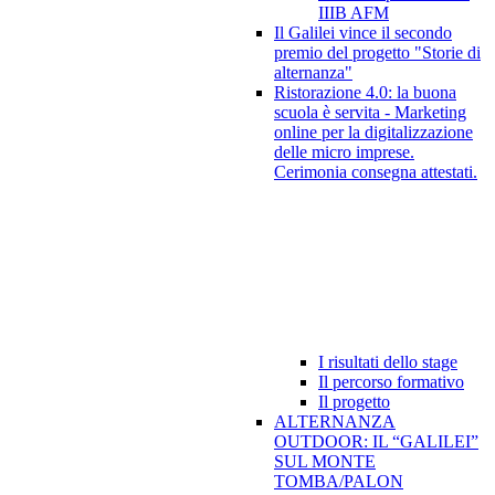
IIIB AFM
Il Galilei vince il secondo
premio del progetto "Storie di
alternanza"
Ristorazione 4.0: la buona
scuola è servita - Marketing
online per la digitalizzazione
delle micro imprese.
Cerimonia consegna attestati.
I risultati dello stage
Il percorso formativo
Il progetto
ALTERNANZA
OUTDOOR: IL “GALILEI”
SUL MONTE
TOMBA/PALON