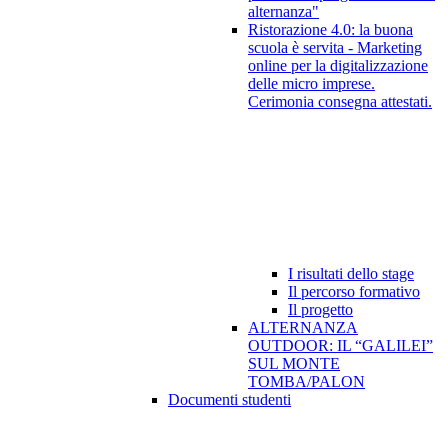
alternanza"
Ristorazione 4.0: la buona
scuola è servita - Marketing
online per la digitalizzazione
delle micro imprese.
Cerimonia consegna attestati.
I risultati dello stage
Il percorso formativo
Il progetto
ALTERNANZA
OUTDOOR: IL “GALILEI”
SUL MONTE
TOMBA/PALON
Documenti studenti