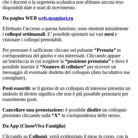
che i docenti o la segreteria scolastica non abbiano ancora reso
disponibili date e orari di ricevimento.
Da pagina WEB
web.spaggiari.eu
Effettuato l’accesso a questa funzione, sono mostrati inizialmente
i
colloqui settimanali
. E’ possibile spostarsi sui vari
mesi
e
visionare i colloqui prenotabili.
Per prenotare è sufficiente cliccare sul pulsante
“Prenota”
in
corrispondenza del giorno e ora interessati. Cliccando appare
un’interfaccia in cui scegliere la
“posizione prenotata”
e dove è
possibile inserire il
“Numero di cellulare”
per ricevere un
messaggio di eventuale disdetta del colloquio (dato facoltativo ma
consigliato).
Posti esauriti:
se il giorno di un colloquio di interesse presenta un
simbolo di divieto significa che non è più possibile prenotarsi per
esaurimento posti.
Cancellare una prenotazione:
è possibile
disdire
un colloquio
prenotato cliccando sulla
“X”
in corrispondenza dello stesso.
Da App (ClasseViva Famiglia)
Cliccando su
Colloqui
, verrà evidenziato il mese in corso, con la