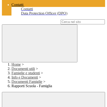
Contatti
Contatti
Data Protection Officer (DPO)
Campo di ricerca per le pagine del sito
Home
>
Documenti utili
>
Famiglie e studenti
>
Info e Documenti
>
Documenti Famiglie
>
Rapporti Scuola - Famiglia