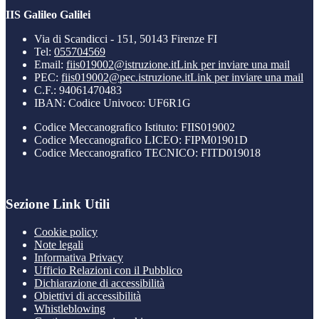
IIS Galileo Galilei
Via di Scandicci - 151, 50143 Firenze FI
Tel:
055704569
Email:
fiis019002@istruzione.it
Link per inviare una mail
PEC:
fiis019002@pec.istruzione.it
Link per inviare una mail
C.F.: 94061470483
IBAN: Codice Univoco: UF6R1G
Codice Meccanografico Istituto: FIIS019002
Codice Meccanografico LICEO: FIPM01901D
Codice Meccanografico TECNICO: FITD019018
Sezione Link Utili
Cookie policy
Note legali
Informativa Privacy
Ufficio Relazioni con il Pubblico
Dichiarazione di accessibilità
Obiettivi di accessibilità
Whistleblowing