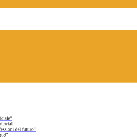
ciale"
toriali"
ssioni del futuro"
ggi"