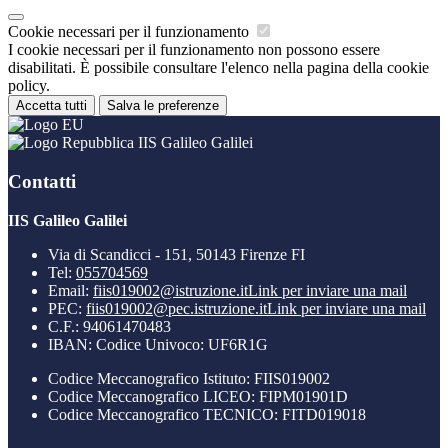
Cookie necessari per il funzionamento
I cookie necessari per il funzionamento non possono essere
disabilitati. È possibile consultare l'elenco nella pagina della cookie
policy.
Accetta tutti
Salva le preferenze
IIS Galileo Galilei
Contatti
IIS Galileo Galilei
Via di Scandicci - 151, 50143 Firenze FI
Tel:
055704569
Email:
fiis019002@istruzione.it
Link per inviare una mail
PEC:
fiis019002@pec.istruzione.it
Link per inviare una mail
C.F.: 94061470483
IBAN: Codice Univoco: UF6R1G
Codice Meccanografico Istituto: FIIS019002
Codice Meccanografico LICEO: FIPM01901D
Codice Meccanografico TECNICO: FITD019018