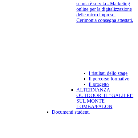
scuola è servita - Marketing
online per la digitalizzazione
delle micro imprese.
Cerimonia consegna attestati.
I risultati dello stage
Il percorso formativo
Il progetto
ALTERNANZA
OUTDOOR: IL “GALILEI”
SUL MONTE
TOMBA/PALON
Documenti studenti