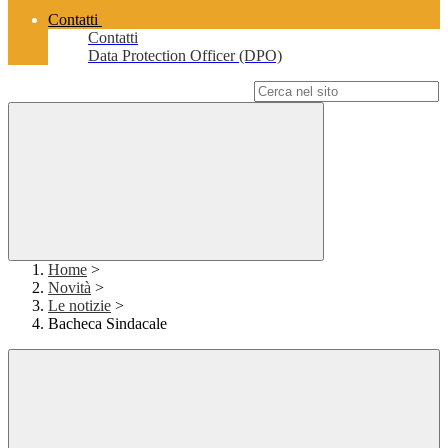
Contatti
Contatti
Data Protection Officer (DPO)
Campo di ricerca per le pagine del sito
Home
>
Novità
>
Le notizie
>
Bacheca Sindacale