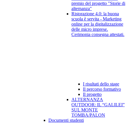
premio del progetto "Storie di
alternanza"
Ristorazione 4.0: la buona
scuola è servita - Marketing
online per la digitalizzazione
delle micro imprese.
Cerimonia consegna attestati.
I risultati dello stage
Il percorso formativo
Il progetto
ALTERNANZA
OUTDOOR: IL “GALILEI”
SUL MONTE
TOMBA/PALON
Documenti studenti