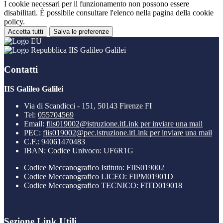
I cookie necessari per il funzionamento non possono essere
disabilitati. È possibile consultare l'elenco nella pagina della cookie
policy.
Accetta tutti
Salva le preferenze
IIS Galileo Galilei
Contatti
IIS Galileo Galilei
Via di Scandicci - 151, 50143 Firenze FI
Tel:
055704569
Email:
fiis019002@istruzione.it
Link per inviare una mail
PEC:
fiis019002@pec.istruzione.it
Link per inviare una mail
C.F.: 94061470483
IBAN: Codice Univoco: UF6R1G
Codice Meccanografico Istituto: FIIS019002
Codice Meccanografico LICEO: FIPM01901D
Codice Meccanografico TECNICO: FITD019018
Sezione Link Utili