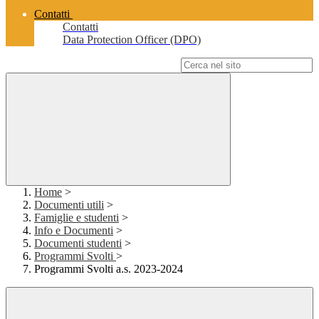
Contatti
Contatti
Data Protection Officer (DPO)
Campo di ricerca per le pagine del sito
Home
>
Documenti utili
>
Famiglie e studenti
>
Info e Documenti
>
Documenti studenti
>
Programmi Svolti
>
Programmi Svolti a.s. 2023-2024