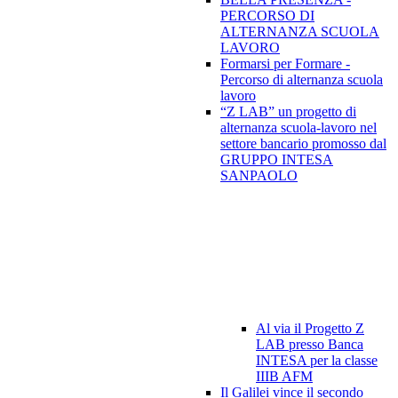
PERCORSO DI
ALTERNANZA SCUOLA
LAVORO
Formarsi per Formare -
Percorso di alternanza scuola
lavoro
“Z LAB” un progetto di
alternanza scuola-lavoro nel
settore bancario promosso dal
GRUPPO INTESA
SANPAOLO
Al via il Progetto Z
LAB presso Banca
INTESA per la classe
IIIB AFM
Il Galilei vince il secondo