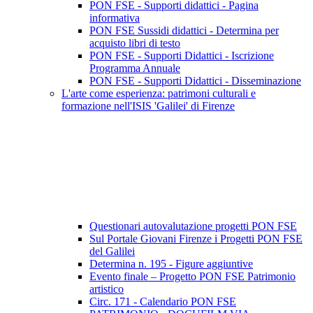
PON FSE - Supporti didattici - Pagina
informativa
PON FSE Sussidi didattici - Determina per
acquisto libri di testo
PON FSE - Supporti Didattici - Iscrizione
Programma Annuale
PON FSE - Supporti Didattici - Disseminazione
L'arte come esperienza: patrimoni culturali e
formazione nell'ISIS 'Galilei' di Firenze
Questionari autovalutazione progetti PON FSE
Sul Portale Giovani Firenze i Progetti PON FSE
del Galilei
Determina n. 195 - Figure aggiuntive
Evento finale – Progetto PON FSE Patrimonio
artistico
Circ. 171 - Calendario PON FSE