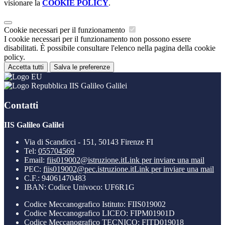
visionare la
COOKIE POLICY
.
Cookie necessari per il funzionamento
I cookie necessari per il funzionamento non possono essere
disabilitati. È possibile consultare l'elenco nella pagina della cookie
policy.
Accetta tutti
Salva le preferenze
IIS Galileo Galilei
Contatti
IIS Galileo Galilei
Via di Scandicci - 151, 50143 Firenze FI
Tel:
055704569
Email:
fiis019002@istruzione.it
Link per inviare una mail
PEC:
fiis019002@pec.istruzione.it
Link per inviare una mail
C.F.: 94061470483
IBAN: Codice Univoco: UF6R1G
Codice Meccanografico Istituto: FIIS019002
Codice Meccanografico LICEO: FIPM01901D
Codice Meccanografico TECNICO: FITD019018