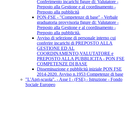
Conferimento incarichi figure di: Valutatore -
Preposto alla Gestione e al coordinamento -
Preposto alla pubblicità
PON-FSE - "Competenze di base" - Verbale
graduatoria provvisoria figure di: Valutatore -
Preposto alla Gestione e al coordinamento -
Preposto alla pubblicità.
Avviso di selezione di personale interno cui
conferire incarichi di PREPOSTO ALLA
GESTIONE ED AL
COORDINAMENTO,VALUTATORE e
PREPOSTO ALLA PUBBLICITA - PON FSE
COMPETENZE DI BASE
Disseminazione e pubblicità iniziale PON FSE
2014-2020. Avviso n.1953 Competenze di base
"L'Apri-scuola". - Asse I - (FSE) - Istruzione - Fondo
Sociale Europeo