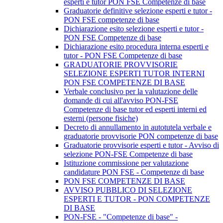
esperti e tutor PON FSE Competenze di base
Graduatorie definitive selezione esperti e tutor -
PON FSE competenze di base
Dichiarazione esito selezione esperti e tutor -
PON FSE Competenze di base
Dichiarazione esito procedura interna esperti e
tutor - PON FSE Competenze di base
GRADUATORIE PROVVISORIE
SELEZIONE ESPERTI TUTOR INTERNI
PON FSE COMPETENZE DI BASE
Verbale conclusivo per la valutazione delle
domande di cui all'avviso PON-FSE
Competenze di base tutor ed esperti interni ed
esterni (persone fisiche)
Decreto di annullamento in autotutela verbale e
graduatorie provvisorie PON competenze di base
Graduatorie provvisorie esperti e tutor - Avviso di
selezione PON-FSE Competenze di base
Istituzione commissione per valutazione
candidature PON FSE - Competenze di base
PON FSE COMPETENZE DI BASE
AVVISO PUBBLICO DI SELEZIONE
ESPERTI E TUTOR - PON COMPETENZE
DI BASE
PON-FSE - "Competenze di base" -