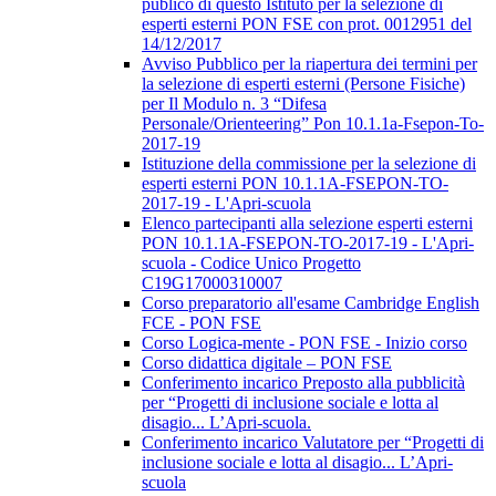
publico di questo Istituto per la selezione di
esperti esterni PON FSE con prot. 0012951 del
14/12/2017
Avviso Pubblico per la riapertura dei termini per
la selezione di esperti esterni (Persone Fisiche)
per Il Modulo n. 3 “Difesa
Personale/Orienteering” Pon 10.1.1a-Fsepon-To-
2017-19
Istituzione della commissione per la selezione di
esperti esterni PON 10.1.1A-FSEPON-TO-
2017-19 - L'Apri-scuola
Elenco partecipanti alla selezione esperti esterni
PON 10.1.1A-FSEPON-TO-2017-19 - L'Apri-
scuola - Codice Unico Progetto
C19G17000310007
Corso preparatorio all'esame Cambridge English
FCE - PON FSE
Corso Logica-mente - PON FSE - Inizio corso
Corso didattica digitale – PON FSE
Conferimento incarico Preposto alla pubblicità
per “Progetti di inclusione sociale e lotta al
disagio... L’Apri-scuola.
Conferimento incarico Valutatore per “Progetti di
inclusione sociale e lotta al disagio... L’Apri-
scuola