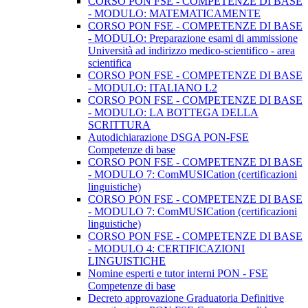
CORSO PON FSE - COMPETENZE DI BASE
- MODULO: MATEMATICAMENTE
CORSO PON FSE - COMPETENZE DI BASE
- MODULO: Preparazione esami di ammissione
Università ad indirizzo medico-scientifico - area
scientifica
CORSO PON FSE - COMPETENZE DI BASE
- MODULO: ITALIANO L2
CORSO PON FSE - COMPETENZE DI BASE
- MODULO: LA BOTTEGA DELLA
SCRITTURA
Autodichiarazione DSGA PON-FSE
Competenze di base
CORSO PON FSE - COMPETENZE DI BASE
- MODULO 7: ComMUSICation (certificazioni
linguistiche)
CORSO PON FSE - COMPETENZE DI BASE
- MODULO 7: ComMUSICation (certificazioni
linguistiche)
CORSO PON FSE - COMPETENZE DI BASE
- MODULO 4: CERTIFICAZIONI
LINGUISTICHE
Nomine esperti e tutor interni PON - FSE
Competenze di base
Decreto approvazione Graduatoria Definitive