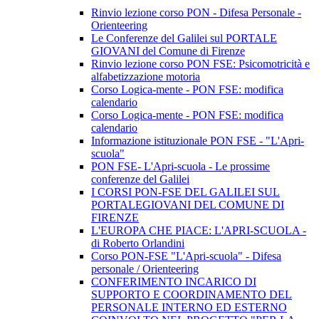
Rinvio lezione corso PON - Difesa Personale -
Orienteering
Le Conferenze del Galilei sul PORTALE
GIOVANI del Comune di Firenze
Rinvio lezione corso PON FSE: Psicomotricità e
alfabetizzazione motoria
Corso Logica-mente - PON FSE: modifica
calendario
Corso Logica-mente - PON FSE: modifica
calendario
Informazione istituzionale PON FSE - "L'Apri-
scuola"
PON FSE- L'Apri-scuola - Le prossime
conferenze del Galilei
I CORSI PON-FSE DEL GALILEI SUL
PORTALEGIOVANI DEL COMUNE DI
FIRENZE
L'EUROPA CHE PIACE: L'APRI-SCUOLA -
di Roberto Orlandini
Corso PON-FSE "L'Apri-scuola" - Difesa
personale / Orienteering
CONFERIMENTO INCARICO DI
SUPPORTO E COORDINAMENTO DEL
PERSONALE INTERNO ED ESTERNO