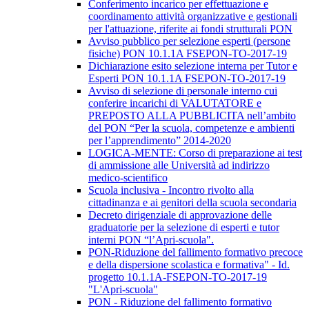
Conferimento incarico per effettuazione e
coordinamento attività organizzative e gestionali
per l'attuazione, riferite ai fondi strutturali PON
Avviso pubblico per selezione esperti (persone
fisiche) PON 10.1.1A FSEPON-TO-2017-19
Dichiarazione esito selezione interna per Tutor e
Esperti PON 10.1.1A FSEPON-TO-2017-19
Avviso di selezione di personale interno cui
conferire incarichi di VALUTATORE e
PREPOSTO ALLA PUBBLICITA nell’ambito
del PON “Per la scuola, competenze e ambienti
per l’apprendimento” 2014-2020
LOGICA-MENTE: Corso di preparazione ai test
di ammissione alle Università ad indirizzo
medico-scientifico
Scuola inclusiva - Incontro rivolto alla
cittadinanza e ai genitori della scuola secondaria
Decreto dirigenziale di approvazione delle
graduatorie per la selezione di esperti e tutor
interni PON “l’Apri-scuola".
PON-Riduzione del fallimento formativo precoce
e della dispersione scolastica e formativa" - Id.
progetto 10.1.1A-FSEPON-TO-2017-19
"L'Apri-scuola"
PON - Riduzione del fallimento formativo