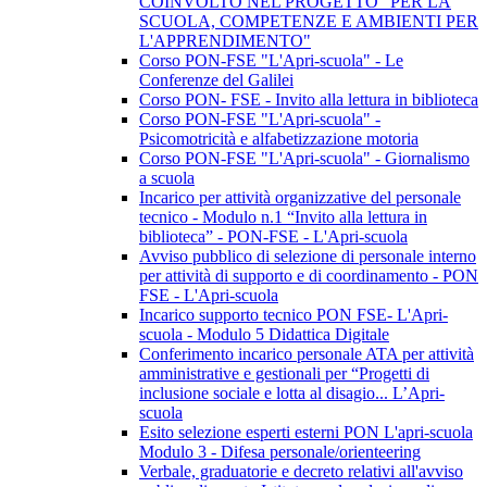
COINVOLTO NEL PROGETTO "PER LA
SCUOLA, COMPETENZE E AMBIENTI PER
L'APPRENDIMENTO"
Corso PON-FSE "L'Apri-scuola" - Le
Conferenze del Galilei
Corso PON- FSE - Invito alla lettura in biblioteca
Corso PON-FSE "L'Apri-scuola" -
Psicomotricità e alfabetizzazione motoria
Corso PON-FSE "L'Apri-scuola" - Giornalismo
a scuola
Incarico per attività organizzative del personale
tecnico - Modulo n.1 “Invito alla lettura in
biblioteca” - PON-FSE - L'Apri-scuola
Avviso pubblico di selezione di personale interno
per attività di supporto e di coordinamento - PON
FSE - L'Apri-scuola
Incarico supporto tecnico PON FSE- L'Apri-
scuola - Modulo 5 Didattica Digitale
Conferimento incarico personale ATA per attività
amministrative e gestionali per “Progetti di
inclusione sociale e lotta al disagio... L’Apri-
scuola
Esito selezione esperti esterni PON L'apri-scuola
Modulo 3 - Difesa personale/orienteering
Verbale, graduatorie e decreto relativi all'avviso