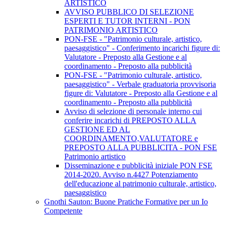
ARTISTICO
AVVISO PUBBLICO DI SELEZIONE
ESPERTI E TUTOR INTERNI - PON
PATRIMONIO ARTISTICO
PON-FSE - "Patrimonio culturale, artistico,
paesaggistico" - Conferimento incarichi figure di:
Valutatore - Preposto alla Gestione e al
coordinamento - Preposto alla pubblicità
PON-FSE - "Patrimonio culturale, artistico,
paesaggistico" - Verbale graduatoria provvisoria
figure di: Valutatore - Preposto alla Gestione e al
coordinamento - Preposto alla pubblicità
Avviso di selezione di personale interno cui
conferire incarichi di PREPOSTO ALLA
GESTIONE ED AL
COORDINAMENTO,VALUTATORE e
PREPOSTO ALLA PUBBLICITA - PON FSE
Patrimonio artistico
Disseminazione e pubblicità iniziale PON FSE
2014-2020. Avviso n.4427 Potenziamento
dell'educazione al patrimonio culturale, artistico,
paesaggistico
Gnothi Sauton: Buone Pratiche Formative per un Io
Competente