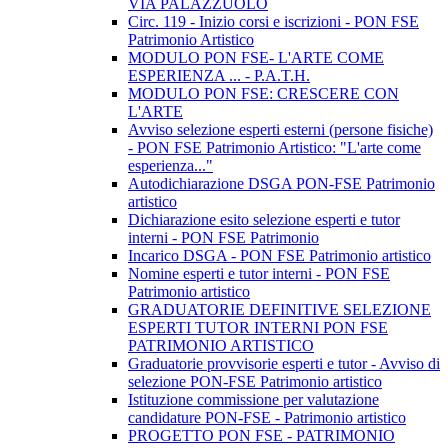
VIA PALAZZUOLO
Circ. 119 - Inizio corsi e iscrizioni - PON FSE
Patrimonio Artistico
MODULO PON FSE- L'ARTE COME
ESPERIENZA ... - P.A.T.H.
MODULO PON FSE: CRESCERE CON
L'ARTE
Avviso selezione esperti esterni (persone fisiche)
- PON FSE Patrimonio Artistico: "L'arte come
esperienza..."
Autodichiarazione DSGA PON-FSE Patrimonio
artistico
Dichiarazione esito selezione esperti e tutor
interni - PON FSE Patrimonio
Incarico DSGA - PON FSE Patrimonio artistico
Nomine esperti e tutor interni - PON FSE
Patrimonio artistico
GRADUATORIE DEFINITIVE SELEZIONE
ESPERTI TUTOR INTERNI PON FSE
PATRIMONIO ARTISTICO
Graduatorie provvisorie esperti e tutor - Avviso di
selezione PON-FSE Patrimonio artistico
Istituzione commissione per valutazione
candidature PON-FSE - Patrimonio artistico
PROGETTO PON FSE - PATRIMONIO