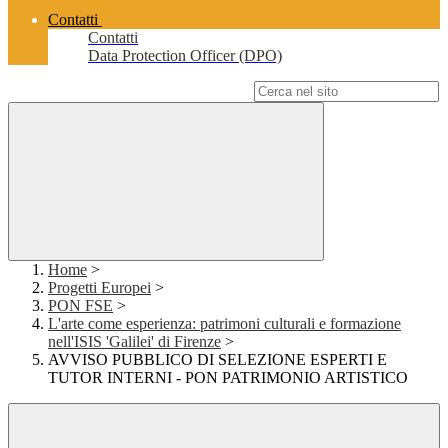
Contatti
Contatti
Data Protection Officer (DPO)
Campo di ricerca per le pagine del sito
Home
>
Progetti Europei
>
PON FSE
>
L'arte come esperienza: patrimoni culturali e formazione
nell'ISIS 'Galilei' di Firenze
>
AVVISO PUBBLICO DI SELEZIONE ESPERTI E
TUTOR INTERNI - PON PATRIMONIO ARTISTICO