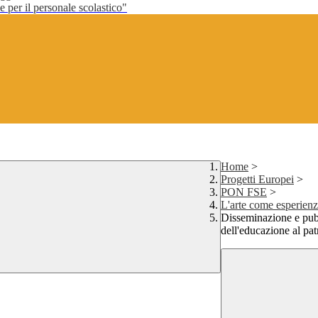
per il personale scolastico"
Home
>
Progetti Europei
>
PON FSE
>
L'arte come esperienza
Disseminazione e pub
dell'educazione al pat