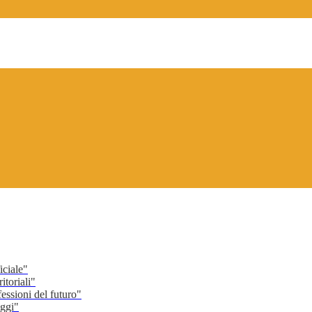
ciale"
toriali"
ssioni del futuro"
ggi"