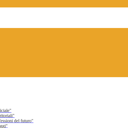
ciale"
toriali"
ssioni del futuro"
ggi"