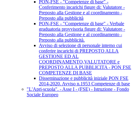
PON-FSE - "Competenze di base" -
Conferimento incarichi figure di: Valutatore -
Preposto alla Gestione e al coordinamento -
Preposto alla pubblicità
PON-FSE - "Competenze di base" - Verbale
graduatoria provvisoria figure di: Valutatore -
Preposto alla Gestione e al coordinamento -
Preposto alla pubblicità.
Avviso di selezione di personale interno cui
conferire incarichi di PREPOSTO ALLA
GESTIONE ED AL
COORDINAMENTO,VALUTATORE e
PREPOSTO ALLA PUBBLICITA - PON FSE
COMPETENZE DI BASE
Disseminazione e pubblicità iniziale PON FSE
2014-2020. Avviso n.1953 Competenze di base
"L'Apri-scuola". - Asse I - (FSE) - Istruzione - Fondo
Sociale Europeo