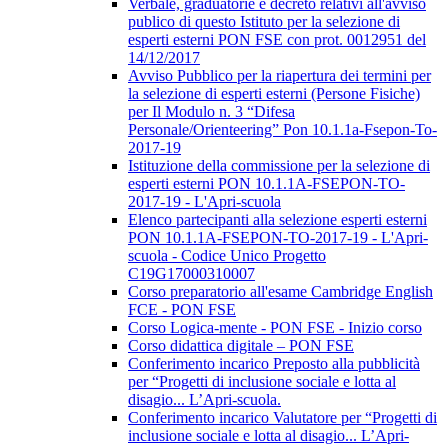
Verbale, graduatorie e decreto relativi all'avviso
publico di questo Istituto per la selezione di
esperti esterni PON FSE con prot. 0012951 del
14/12/2017
Avviso Pubblico per la riapertura dei termini per
la selezione di esperti esterni (Persone Fisiche)
per Il Modulo n. 3 “Difesa
Personale/Orienteering” Pon 10.1.1a-Fsepon-To-
2017-19
Istituzione della commissione per la selezione di
esperti esterni PON 10.1.1A-FSEPON-TO-
2017-19 - L'Apri-scuola
Elenco partecipanti alla selezione esperti esterni
PON 10.1.1A-FSEPON-TO-2017-19 - L'Apri-
scuola - Codice Unico Progetto
C19G17000310007
Corso preparatorio all'esame Cambridge English
FCE - PON FSE
Corso Logica-mente - PON FSE - Inizio corso
Corso didattica digitale – PON FSE
Conferimento incarico Preposto alla pubblicità
per “Progetti di inclusione sociale e lotta al
disagio... L’Apri-scuola.
Conferimento incarico Valutatore per “Progetti di
inclusione sociale e lotta al disagio... L’Apri-