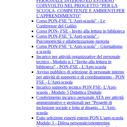
PERSONALE INTERNO ED ESTERNO
COINVOLTO NEL PROGETTO "PER LA
SCUOLA, COMPETENZE E AMBIENTI PER
L'APPRENDIMENTO"
Corso PON-FSE "L'Apri-scuola" - Le
Conferenze del Galilei
Corso PON- FSE - Invito alla lettura in biblioteca
Corso PON-FSE "L'Apri-scuola" -
Psicomotricità e alfabetizzazione motoria
Corso PON-FSE "L'Apri-scuola" - Giornalismo
a scuola
Incarico per attività organizzative del personale
tecnico - Modulo n.1 “Invito alla lettura in
biblioteca” - PON-FSE - L'Apri-scuola
Avviso pubblico di selezione di personale interno
per attività di supporto e di coordinamento - PON
FSE - L'Apri-scuola
Incarico supporto tecnico PON FSE- L'Apri-
scuola - Modulo 5 Didattica Digitale
Conferimento incarico personale ATA per attività
amministrative e gestionali per “Progetti di
inclusione sociale e lotta al disagio... L’Apri-
scuola
Esito selezione esperti esterni PON L'apri-scuola
Modulo 3 - Difesa personale/orienteering