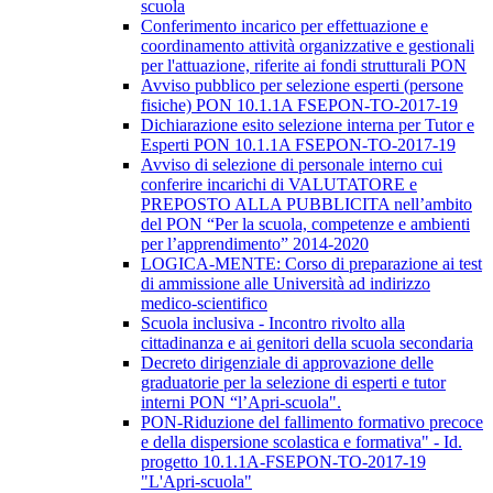
scuola
Conferimento incarico per effettuazione e
coordinamento attività organizzative e gestionali
per l'attuazione, riferite ai fondi strutturali PON
Avviso pubblico per selezione esperti (persone
fisiche) PON 10.1.1A FSEPON-TO-2017-19
Dichiarazione esito selezione interna per Tutor e
Esperti PON 10.1.1A FSEPON-TO-2017-19
Avviso di selezione di personale interno cui
conferire incarichi di VALUTATORE e
PREPOSTO ALLA PUBBLICITA nell’ambito
del PON “Per la scuola, competenze e ambienti
per l’apprendimento” 2014-2020
LOGICA-MENTE: Corso di preparazione ai test
di ammissione alle Università ad indirizzo
medico-scientifico
Scuola inclusiva - Incontro rivolto alla
cittadinanza e ai genitori della scuola secondaria
Decreto dirigenziale di approvazione delle
graduatorie per la selezione di esperti e tutor
interni PON “l’Apri-scuola".
PON-Riduzione del fallimento formativo precoce
e della dispersione scolastica e formativa" - Id.
progetto 10.1.1A-FSEPON-TO-2017-19
"L'Apri-scuola"