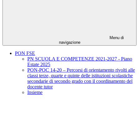
Menu di
navigazione
PON FSE
PN SCUOLA E COMPETENZE 2021-2027 - Piano
Estate 2025
PON-POC 14-20 – Percorsi di orientamento rivolti alle
classi terze, quarte e quinte delle istituzioni scolastiche
secondarie di secondo grado con il coordinamento del
docente tutor
Insieme