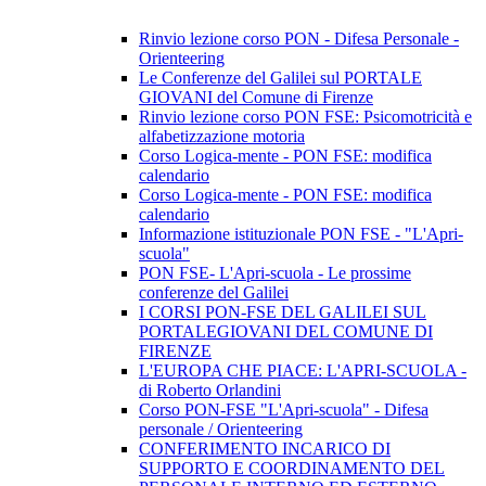
Rinvio lezione corso PON - Difesa Personale -
Orienteering
Le Conferenze del Galilei sul PORTALE
GIOVANI del Comune di Firenze
Rinvio lezione corso PON FSE: Psicomotricità e
alfabetizzazione motoria
Corso Logica-mente - PON FSE: modifica
calendario
Corso Logica-mente - PON FSE: modifica
calendario
Informazione istituzionale PON FSE - "L'Apri-
scuola"
PON FSE- L'Apri-scuola - Le prossime
conferenze del Galilei
I CORSI PON-FSE DEL GALILEI SUL
PORTALEGIOVANI DEL COMUNE DI
FIRENZE
L'EUROPA CHE PIACE: L'APRI-SCUOLA -
di Roberto Orlandini
Corso PON-FSE "L'Apri-scuola" - Difesa
personale / Orienteering
CONFERIMENTO INCARICO DI
SUPPORTO E COORDINAMENTO DEL