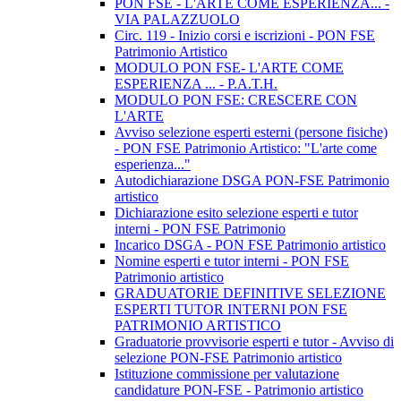
PON FSE - L'ARTE COME ESPERIENZA... -
VIA PALAZZUOLO
Circ. 119 - Inizio corsi e iscrizioni - PON FSE
Patrimonio Artistico
MODULO PON FSE- L'ARTE COME
ESPERIENZA ... - P.A.T.H.
MODULO PON FSE: CRESCERE CON
L'ARTE
Avviso selezione esperti esterni (persone fisiche)
- PON FSE Patrimonio Artistico: "L'arte come
esperienza..."
Autodichiarazione DSGA PON-FSE Patrimonio
artistico
Dichiarazione esito selezione esperti e tutor
interni - PON FSE Patrimonio
Incarico DSGA - PON FSE Patrimonio artistico
Nomine esperti e tutor interni - PON FSE
Patrimonio artistico
GRADUATORIE DEFINITIVE SELEZIONE
ESPERTI TUTOR INTERNI PON FSE
PATRIMONIO ARTISTICO
Graduatorie provvisorie esperti e tutor - Avviso di
selezione PON-FSE Patrimonio artistico
Istituzione commissione per valutazione
candidature PON-FSE - Patrimonio artistico