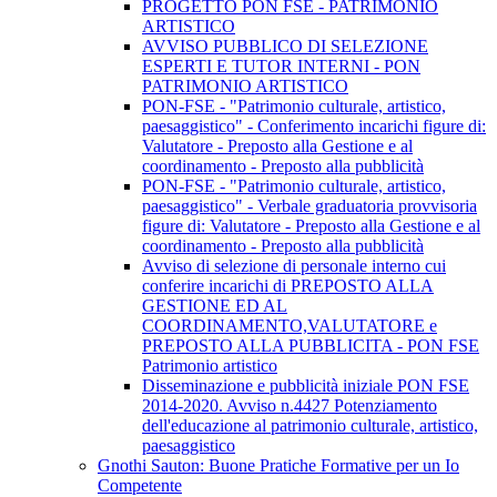
PROGETTO PON FSE - PATRIMONIO
ARTISTICO
AVVISO PUBBLICO DI SELEZIONE
ESPERTI E TUTOR INTERNI - PON
PATRIMONIO ARTISTICO
PON-FSE - "Patrimonio culturale, artistico,
paesaggistico" - Conferimento incarichi figure di:
Valutatore - Preposto alla Gestione e al
coordinamento - Preposto alla pubblicità
PON-FSE - "Patrimonio culturale, artistico,
paesaggistico" - Verbale graduatoria provvisoria
figure di: Valutatore - Preposto alla Gestione e al
coordinamento - Preposto alla pubblicità
Avviso di selezione di personale interno cui
conferire incarichi di PREPOSTO ALLA
GESTIONE ED AL
COORDINAMENTO,VALUTATORE e
PREPOSTO ALLA PUBBLICITA - PON FSE
Patrimonio artistico
Disseminazione e pubblicità iniziale PON FSE
2014-2020. Avviso n.4427 Potenziamento
dell'educazione al patrimonio culturale, artistico,
paesaggistico
Gnothi Sauton: Buone Pratiche Formative per un Io
Competente