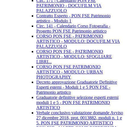
Circ. 171 - Calendario PON FSE
PATRIMONIO - DOCUFILM VIA
PALAZZUOLO
Contratto Esperto - PON FSE Patrimonio
artistico - Modulo 1
Circ. 141 - Calendario Corso Fotografia -
Progetto PON FSE Patrimonio artistico
CORSO PON FSE - PATRIMONIO
ARTISTICO - MODULO: DOCUFILM VIA
PALAZZUOLO
CORSO PON FSE - PATRIMONIO
ARTISTICO - MODULO: SFOGLIARE
LIBRI...
CORSO PON FSE PATRIMONIO
ARTISTICO - MODULO: URBAN
PHOTOGRAPHY
Decreto approvazione Graduatorie Definitive
Esperti esterni - Moduli 1 e 5 PON FSE -
Patrimonio artistico
Graduatorie definitive selezione esperti esterni
moduli 1 e 5 - PON FSE PATRIMONIO
ARTISTICO
Verbale conclusivo valutazione domande Avviso
27 dicembre 2018, prot. 0013882, moduli n. 1 e
5. PON FSE PATRIMONIO ARTISTICO