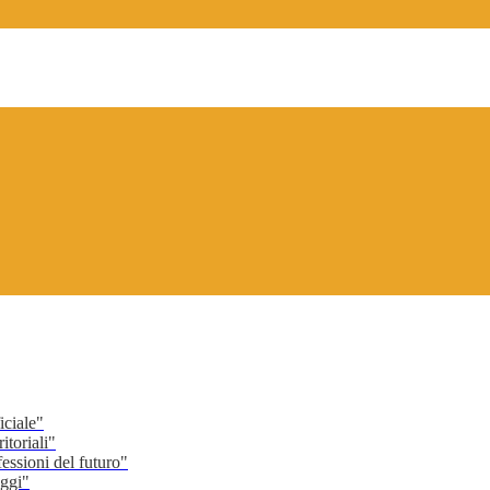
ciale"
toriali"
ssioni del futuro"
ggi"