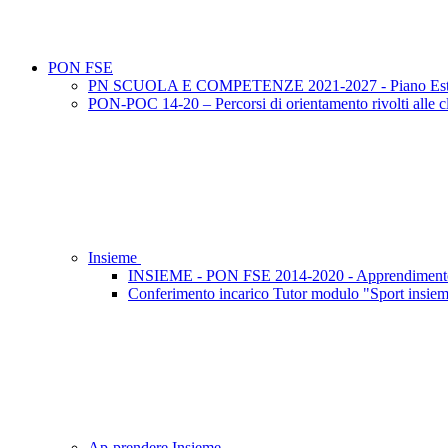
PON FSE
PN SCUOLA E COMPETENZE 2021-2027 - Piano Esta
PON-POC 14-20 – Percorsi di orientamento rivolti alle cla
Insieme
INSIEME - PON FSE 2014-2020 - Apprendimento 
Conferimento incarico Tutor modulo "Sport insie
Ap-prendere Insieme