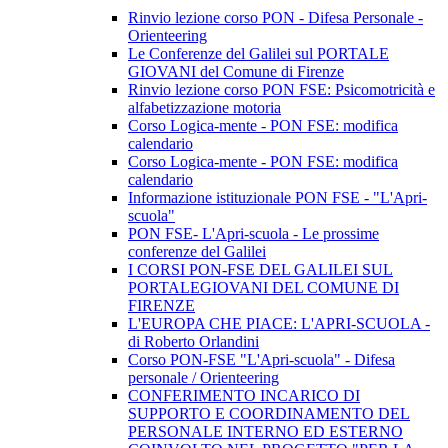
Rinvio lezione corso PON - Difesa Personale -
Orienteering
Le Conferenze del Galilei sul PORTALE
GIOVANI del Comune di Firenze
Rinvio lezione corso PON FSE: Psicomotricità e
alfabetizzazione motoria
Corso Logica-mente - PON FSE: modifica
calendario
Corso Logica-mente - PON FSE: modifica
calendario
Informazione istituzionale PON FSE - "L'Apri-
scuola"
PON FSE- L'Apri-scuola - Le prossime
conferenze del Galilei
I CORSI PON-FSE DEL GALILEI SUL
PORTALEGIOVANI DEL COMUNE DI
FIRENZE
L'EUROPA CHE PIACE: L'APRI-SCUOLA -
di Roberto Orlandini
Corso PON-FSE "L'Apri-scuola" - Difesa
personale / Orienteering
CONFERIMENTO INCARICO DI
SUPPORTO E COORDINAMENTO DEL
PERSONALE INTERNO ED ESTERNO