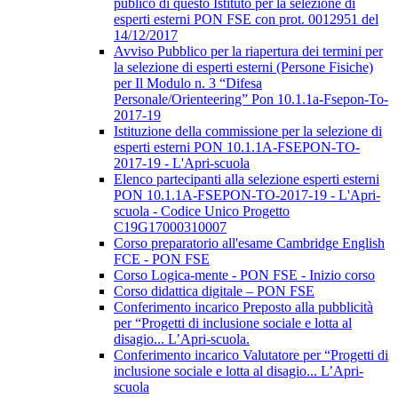
publico di questo Istituto per la selezione di
esperti esterni PON FSE con prot. 0012951 del
14/12/2017
Avviso Pubblico per la riapertura dei termini per
la selezione di esperti esterni (Persone Fisiche)
per Il Modulo n. 3 “Difesa
Personale/Orienteering” Pon 10.1.1a-Fsepon-To-
2017-19
Istituzione della commissione per la selezione di
esperti esterni PON 10.1.1A-FSEPON-TO-
2017-19 - L'Apri-scuola
Elenco partecipanti alla selezione esperti esterni
PON 10.1.1A-FSEPON-TO-2017-19 - L'Apri-
scuola - Codice Unico Progetto
C19G17000310007
Corso preparatorio all'esame Cambridge English
FCE - PON FSE
Corso Logica-mente - PON FSE - Inizio corso
Corso didattica digitale – PON FSE
Conferimento incarico Preposto alla pubblicità
per “Progetti di inclusione sociale e lotta al
disagio... L’Apri-scuola.
Conferimento incarico Valutatore per “Progetti di
inclusione sociale e lotta al disagio... L’Apri-
scuola