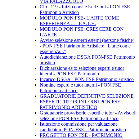
VIA PALAZZUOLO
Circ. 119 - Inizio corsi e iscrizioni - PON FSE
Patrimonio Artistico
MODULO PON FSE- L'ARTE COME
ESPERIENZA ... - P.A.T.H.
MODULO PON FSE: CRESCERE CON
L'ARTE
Avviso selezione esperti esterni (persone fisiche)
- PON FSE Patrimonio Artistico: "L'arte come
esperienza..."
Autodichiarazione DSGA PON-FSE Patrimonio
artistico
Dichiarazione esito selezione esperti e tutor
interni - PON FSE Patrimonio
Incarico DSGA - PON FSE Patrimonio artistico
Nomine esperti e tutor interni - PON FSE
Patrimonio artistico
GRADUATORIE DEFINITIVE SELEZIONE
ESPERTI TUTOR INTERNI PON FSE
PATRIMONIO ARTISTICO
Graduatorie provvisorie esperti e tutor - Avviso di
selezione PON-FSE Patrimonio artistico
Istituzione commissione per valutazione
candidature PON-FSE - Patrimonio artistico
PROGETTO PON FSE - PATRIMONIO