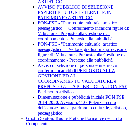
ARTISTICO
AVVISO PUBBLICO DI SELEZIONE
ESPERTI E TUTOR INTERNI - PON
PATRIMONIO ARTISTICO
PON-FSE - "Patrimonio culturale, artistico,
paesaggistico" - Conferimento incarichi figure di:
Valutatore - Preposto alla Gestione e al
coordinamento - Preposto alla pubblicità
PON-FSE - "Patrimonio culturale, artistico,
paesaggistico" - Verbale graduatoria provvisoria
figure di: Valutatore - Preposto alla Gestione e al
coordinamento - Preposto alla pubblicità
Avviso di selezione di personale interno cui
conferire incarichi di PREPOSTO ALLA
GESTIONE ED AL
COORDINAMENTO,VALUTATORE e
PREPOSTO ALLA PUBBLICITA - PON FSE
Patrimonio artistico
Disseminazione e pubblicità iniziale PON FSE
2014-2020. Avviso n.4427 Potenziamento
dell'educazione al patrimonio culturale, artistico,
paesaggistico
Gnothi Sauton: Buone Pratiche Formative per un Io
Competente