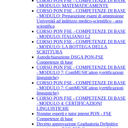
CORSO PON FSE - COMPETENZE DI BASE
- MODULO: MATEMATICAMENTE
CORSO PON FSE - COMPETENZE DI BASE
- MODULO: Preparazione esami di ammissione
Università ad indirizzo medico-scientifico - area
scientifica
CORSO PON FSE - COMPETENZE DI BASE
- MODULO: ITALIANO L2
CORSO PON FSE - COMPETENZE DI BASE
- MODULO: LA BOTTEGA DELLA
SCRITTURA
Autodichiarazione DSGA PON-FSE
Competenze di base
CORSO PON FSE - COMPETENZE DI BASE
- MODULO 7: ComMUSICation (certificazioni
linguistiche)
CORSO PON FSE - COMPETENZE DI BASE
- MODULO 7: ComMUSICation (certificazioni
linguistiche)
CORSO PON FSE - COMPETENZE DI BASE
- MODULO 4: CERTIFICAZIONI
LINGUISTICHE
Nomine esperti e tutor interni PON - FSE
Competenze di base
Decreto approvazione Graduatoria Definitive