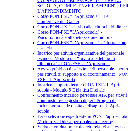
COINVOLTO NEL PROGETTO "PER LA
SCUOLA, COMPETENZE E AMBIENTI PER
L'APPRENDIMENTO"
Corso PON-FSE "L'Apri-scuola" - Le
Conferenze del Galilei
Corso PON- FSE - Invito alla lettura in biblioteca
Corso PON-FSE "L'Apri-scuola" -
Psicomotricità e alfabetizzazione motoria
Corso PON-FSE "L'Apri-scuola" - Giornalismo
a scuola
Incarico per attività organizzative del personale
tecnico - Modulo n.1 “Invito alla lettura in
biblioteca” - PON-FSE - L'Apri-scuola
Avviso pubblico di selezione di personale interno
per attività di supporto e di coordinamento - PON
FSE - L'Apri-scuola
Incarico supporto tecnico PON FSE- L'Apri-
scuola - Modulo 5 Didattica Digitale
Conferimento incarico personale ATA per attività
amministrative e gestionali per “Progetti di
inclusione sociale e lotta al disagio... L’Apri-
scuola
Esito selezione esperti esterni PON L'apri-scuola
Modulo 3 - Difesa personale/orienteering
Verbale, graduatorie e decreto relativi all'avviso