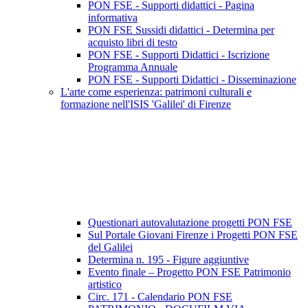
PON FSE - Supporti didattici - Pagina
informativa
PON FSE Sussidi didattici - Determina per
acquisto libri di testo
PON FSE - Supporti Didattici - Iscrizione
Programma Annuale
PON FSE - Supporti Didattici - Disseminazione
L'arte come esperienza: patrimoni culturali e
formazione nell'ISIS 'Galilei' di Firenze
Questionari autovalutazione progetti PON FSE
Sul Portale Giovani Firenze i Progetti PON FSE
del Galilei
Determina n. 195 - Figure aggiuntive
Evento finale – Progetto PON FSE Patrimonio
artistico
Circ. 171 - Calendario PON FSE