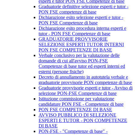
esperti e tutor PON FSE Competenze di base
Graduatorie definitive selezione esperti e tutor -
PON FSE competenze di base
Dichiarazione esito selezione esperti e tutor -
PON FSE Competenze di base
Dichiarazione esito procedura interna esperti e
tutor - PON FSE Competenze di base
GRADUATORIE PROVVISORIE
SELEZIONE ESPERTI TUTOR INTERNI
PON FSE COMPETENZE DI BASE
Verbale conclusivo per la valutazione delle
domande di cui all'avviso PON-FSE
Competenze di base tutor ed esperti interni ed
esterni (persone fisiche)
Decreto di annullamento in autotutela verbale e
graduatorie provvisorie PON competenze di base
Graduatorie provvisorie esperti e tutor - Avviso di
selezione PON-FSE Competenze di base
Istituzione commissione per valutazione
candidature PON FSE - Competenze di base
PON FSE COMPETENZE DI BASE
AVVISO PUBBLICO DI SELEZIONE
ESPERTI E TUTOR - PON COMPETENZE
DI BASE
PON-FSE - "Competenze di base" -