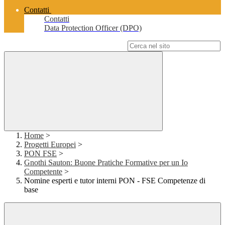
Contatti
Contatti
Data Protection Officer (DPO)
Campo di ricerca per le pagine del sito
Home
>
Progetti Europei
>
PON FSE
>
Gnothi Sauton: Buone Pratiche Formative per un Io
Competente
>
Nomine esperti e tutor interni PON - FSE Competenze di
base