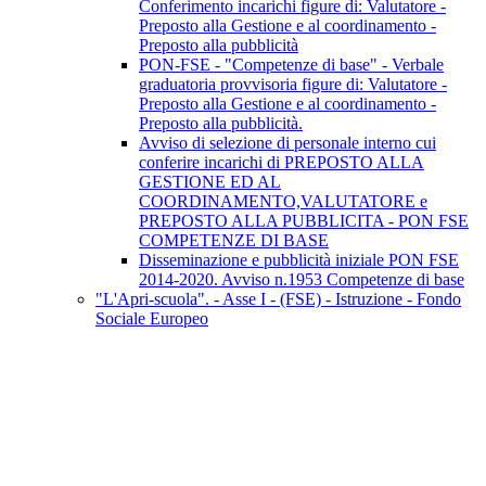
Conferimento incarichi figure di: Valutatore -
Preposto alla Gestione e al coordinamento -
Preposto alla pubblicità
PON-FSE - "Competenze di base" - Verbale
graduatoria provvisoria figure di: Valutatore -
Preposto alla Gestione e al coordinamento -
Preposto alla pubblicità.
Avviso di selezione di personale interno cui
conferire incarichi di PREPOSTO ALLA
GESTIONE ED AL
COORDINAMENTO,VALUTATORE e
PREPOSTO ALLA PUBBLICITA - PON FSE
COMPETENZE DI BASE
Disseminazione e pubblicità iniziale PON FSE
2014-2020. Avviso n.1953 Competenze di base
"L'Apri-scuola". - Asse I - (FSE) - Istruzione - Fondo
Sociale Europeo