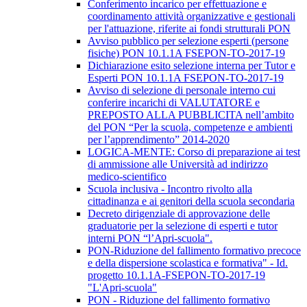
Conferimento incarico per effettuazione e
coordinamento attività organizzative e gestionali
per l'attuazione, riferite ai fondi strutturali PON
Avviso pubblico per selezione esperti (persone
fisiche) PON 10.1.1A FSEPON-TO-2017-19
Dichiarazione esito selezione interna per Tutor e
Esperti PON 10.1.1A FSEPON-TO-2017-19
Avviso di selezione di personale interno cui
conferire incarichi di VALUTATORE e
PREPOSTO ALLA PUBBLICITA nell’ambito
del PON “Per la scuola, competenze e ambienti
per l’apprendimento” 2014-2020
LOGICA-MENTE: Corso di preparazione ai test
di ammissione alle Università ad indirizzo
medico-scientifico
Scuola inclusiva - Incontro rivolto alla
cittadinanza e ai genitori della scuola secondaria
Decreto dirigenziale di approvazione delle
graduatorie per la selezione di esperti e tutor
interni PON “l’Apri-scuola".
PON-Riduzione del fallimento formativo precoce
e della dispersione scolastica e formativa" - Id.
progetto 10.1.1A-FSEPON-TO-2017-19
"L'Apri-scuola"
PON - Riduzione del fallimento formativo