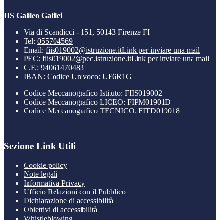
IIS Galileo Galilei
Via di Scandicci - 151, 50143 Firenze FI
Tel:
055704569
Email:
fiis019002@istruzione.it
Link per inviare una mail
PEC:
fiis019002@pec.istruzione.it
Link per inviare una mail
C.F.: 94061470483
IBAN: Codice Univoco: UF6R1G
Codice Meccanografico Istituto: FIIS019002
Codice Meccanografico LICEO: FIPM01901D
Codice Meccanografico TECNICO: FITD019018
Sezione Link Utili
Cookie policy
Note legali
Informativa Privacy
Ufficio Relazioni con il Pubblico
Dichiarazione di accessibilità
Obiettivi di accessibilità
Whistleblowing