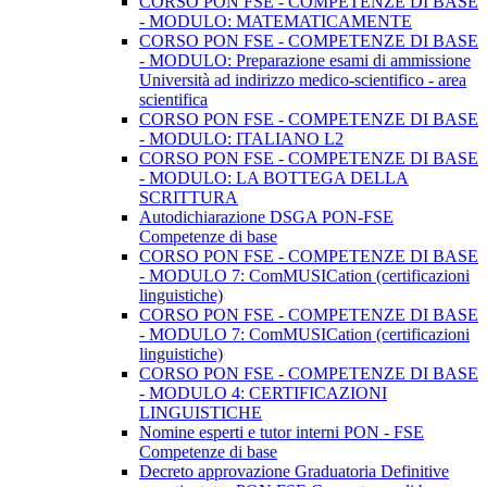
CORSO PON FSE - COMPETENZE DI BASE
- MODULO: MATEMATICAMENTE
CORSO PON FSE - COMPETENZE DI BASE
- MODULO: Preparazione esami di ammissione
Università ad indirizzo medico-scientifico - area
scientifica
CORSO PON FSE - COMPETENZE DI BASE
- MODULO: ITALIANO L2
CORSO PON FSE - COMPETENZE DI BASE
- MODULO: LA BOTTEGA DELLA
SCRITTURA
Autodichiarazione DSGA PON-FSE
Competenze di base
CORSO PON FSE - COMPETENZE DI BASE
- MODULO 7: ComMUSICation (certificazioni
linguistiche)
CORSO PON FSE - COMPETENZE DI BASE
- MODULO 7: ComMUSICation (certificazioni
linguistiche)
CORSO PON FSE - COMPETENZE DI BASE
- MODULO 4: CERTIFICAZIONI
LINGUISTICHE
Nomine esperti e tutor interni PON - FSE
Competenze di base
Decreto approvazione Graduatoria Definitive