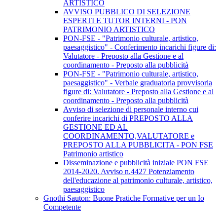
ARTISTICO
AVVISO PUBBLICO DI SELEZIONE
ESPERTI E TUTOR INTERNI - PON
PATRIMONIO ARTISTICO
PON-FSE - "Patrimonio culturale, artistico,
paesaggistico" - Conferimento incarichi figure di:
Valutatore - Preposto alla Gestione e al
coordinamento - Preposto alla pubblicità
PON-FSE - "Patrimonio culturale, artistico,
paesaggistico" - Verbale graduatoria provvisoria
figure di: Valutatore - Preposto alla Gestione e al
coordinamento - Preposto alla pubblicità
Avviso di selezione di personale interno cui
conferire incarichi di PREPOSTO ALLA
GESTIONE ED AL
COORDINAMENTO,VALUTATORE e
PREPOSTO ALLA PUBBLICITA - PON FSE
Patrimonio artistico
Disseminazione e pubblicità iniziale PON FSE
2014-2020. Avviso n.4427 Potenziamento
dell'educazione al patrimonio culturale, artistico,
paesaggistico
Gnothi Sauton: Buone Pratiche Formative per un Io
Competente