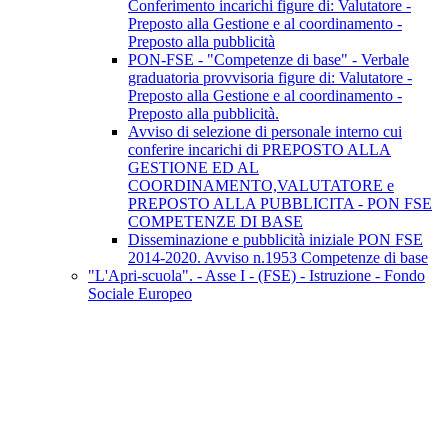
Conferimento incarichi figure di: Valutatore -
Preposto alla Gestione e al coordinamento -
Preposto alla pubblicità
PON-FSE - "Competenze di base" - Verbale
graduatoria provvisoria figure di: Valutatore -
Preposto alla Gestione e al coordinamento -
Preposto alla pubblicità.
Avviso di selezione di personale interno cui
conferire incarichi di PREPOSTO ALLA
GESTIONE ED AL
COORDINAMENTO,VALUTATORE e
PREPOSTO ALLA PUBBLICITA - PON FSE
COMPETENZE DI BASE
Disseminazione e pubblicità iniziale PON FSE
2014-2020. Avviso n.1953 Competenze di base
"L'Apri-scuola". - Asse I - (FSE) - Istruzione - Fondo
Sociale Europeo