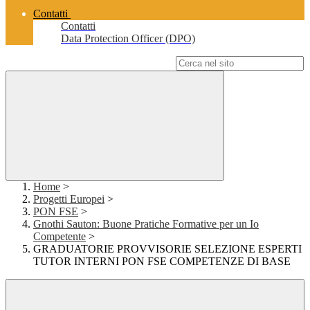
Contatti
Contatti
Data Protection Officer (DPO)
Campo di ricerca per le pagine del sito
Home
>
Progetti Europei
>
PON FSE
>
Gnothi Sauton: Buone Pratiche Formative per un Io
Competente
>
GRADUATORIE PROVVISORIE SELEZIONE ESPERTI
TUTOR INTERNI PON FSE COMPETENZE DI BASE