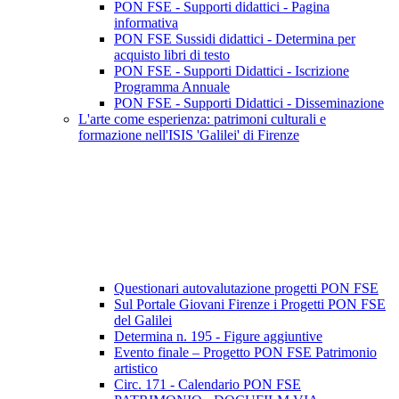
PON FSE - Supporti didattici - Pagina
informativa
PON FSE Sussidi didattici - Determina per
acquisto libri di testo
PON FSE - Supporti Didattici - Iscrizione
Programma Annuale
PON FSE - Supporti Didattici - Disseminazione
L'arte come esperienza: patrimoni culturali e
formazione nell'ISIS 'Galilei' di Firenze
Questionari autovalutazione progetti PON FSE
Sul Portale Giovani Firenze i Progetti PON FSE
del Galilei
Determina n. 195 - Figure aggiuntive
Evento finale – Progetto PON FSE Patrimonio
artistico
Circ. 171 - Calendario PON FSE