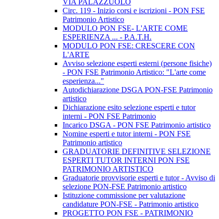
VIA PALAZZUOLO
Circ. 119 - Inizio corsi e iscrizioni - PON FSE
Patrimonio Artistico
MODULO PON FSE- L'ARTE COME
ESPERIENZA ... - P.A.T.H.
MODULO PON FSE: CRESCERE CON
L'ARTE
Avviso selezione esperti esterni (persone fisiche)
- PON FSE Patrimonio Artistico: "L'arte come
esperienza..."
Autodichiarazione DSGA PON-FSE Patrimonio
artistico
Dichiarazione esito selezione esperti e tutor
interni - PON FSE Patrimonio
Incarico DSGA - PON FSE Patrimonio artistico
Nomine esperti e tutor interni - PON FSE
Patrimonio artistico
GRADUATORIE DEFINITIVE SELEZIONE
ESPERTI TUTOR INTERNI PON FSE
PATRIMONIO ARTISTICO
Graduatorie provvisorie esperti e tutor - Avviso di
selezione PON-FSE Patrimonio artistico
Istituzione commissione per valutazione
candidature PON-FSE - Patrimonio artistico
PROGETTO PON FSE - PATRIMONIO