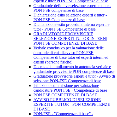
esperti e tutor PON FSE Competenze di base
Graduatorie definitive selezione esperti e tutor -
PON FSE competenze di base
Dichiarazione esito selezione esperti e tutor -
PON FSE Competenze di base
Dichiarazione esito procedura interna esperti e
tutor - PON FSE Competenze di base
GRADUATORIE PROVVISORIE
SELEZIONE ESPERTI TUTOR INTERNI
PON FSE COMPETENZE DI BASE
Verbale conclusivo per la valutazione delle
domande di cui all'avviso PON-FSE
Competenze di base tutor ed esperti interni ed
esterni (persone fisiche)
Decreto di annullamento in autotutela verbale e
graduatorie provvisorie PON competenze di base
Graduatorie provvisorie esperti e tutor - Avviso di
selezione PON-FSE Competenze di base
Istituzione commissione per valutazione
candidature PON FSE - Competenze di base
PON FSE COMPETENZE DI BASE
AVVISO PUBBLICO DI SELEZIONE
ESPERTI E TUTOR - PON COMPETENZE
DI BASE
PON-FSE - "Competenze di base" -