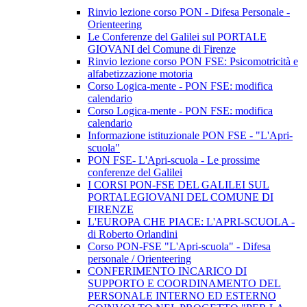
Rinvio lezione corso PON - Difesa Personale -
Orienteering
Le Conferenze del Galilei sul PORTALE
GIOVANI del Comune di Firenze
Rinvio lezione corso PON FSE: Psicomotricità e
alfabetizzazione motoria
Corso Logica-mente - PON FSE: modifica
calendario
Corso Logica-mente - PON FSE: modifica
calendario
Informazione istituzionale PON FSE - "L'Apri-
scuola"
PON FSE- L'Apri-scuola - Le prossime
conferenze del Galilei
I CORSI PON-FSE DEL GALILEI SUL
PORTALEGIOVANI DEL COMUNE DI
FIRENZE
L'EUROPA CHE PIACE: L'APRI-SCUOLA -
di Roberto Orlandini
Corso PON-FSE "L'Apri-scuola" - Difesa
personale / Orienteering
CONFERIMENTO INCARICO DI
SUPPORTO E COORDINAMENTO DEL
PERSONALE INTERNO ED ESTERNO