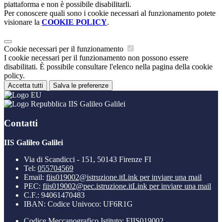
piattaforma e non è possibile disabilitarli.
Per conoscere quali sono i cookie necessari al funzionamento potete
visionare la
COOKIE POLICY
.
Cookie necessari per il funzionamento
I cookie necessari per il funzionamento non possono essere
disabilitati. È possibile consultare l'elenco nella pagina della cookie
policy.
Accetta tutti
Salva le preferenze
IIS Galileo Galilei
Contatti
IIS Galileo Galilei
Via di Scandicci - 151, 50143 Firenze FI
Tel:
055704569
Email:
fiis019002@istruzione.it
Link per inviare una mail
PEC:
fiis019002@pec.istruzione.it
Link per inviare una mail
C.F.: 94061470483
IBAN: Codice Univoco: UF6R1G
Codice Meccanografico Istituto: FIIS019002