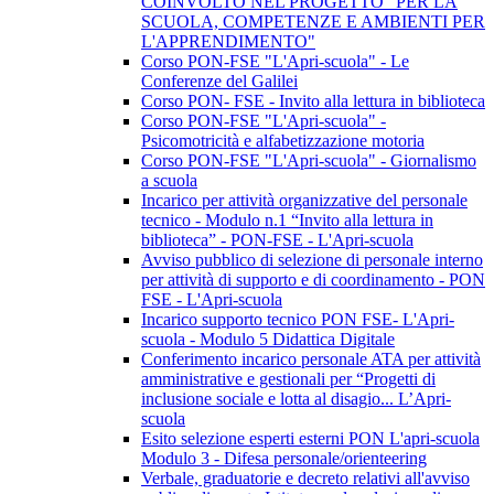
COINVOLTO NEL PROGETTO "PER LA
SCUOLA, COMPETENZE E AMBIENTI PER
L'APPRENDIMENTO"
Corso PON-FSE "L'Apri-scuola" - Le
Conferenze del Galilei
Corso PON- FSE - Invito alla lettura in biblioteca
Corso PON-FSE "L'Apri-scuola" -
Psicomotricità e alfabetizzazione motoria
Corso PON-FSE "L'Apri-scuola" - Giornalismo
a scuola
Incarico per attività organizzative del personale
tecnico - Modulo n.1 “Invito alla lettura in
biblioteca” - PON-FSE - L'Apri-scuola
Avviso pubblico di selezione di personale interno
per attività di supporto e di coordinamento - PON
FSE - L'Apri-scuola
Incarico supporto tecnico PON FSE- L'Apri-
scuola - Modulo 5 Didattica Digitale
Conferimento incarico personale ATA per attività
amministrative e gestionali per “Progetti di
inclusione sociale e lotta al disagio... L’Apri-
scuola
Esito selezione esperti esterni PON L'apri-scuola
Modulo 3 - Difesa personale/orienteering
Verbale, graduatorie e decreto relativi all'avviso