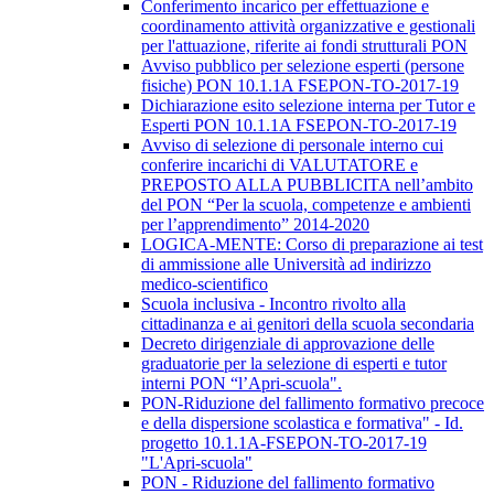
Conferimento incarico per effettuazione e
coordinamento attività organizzative e gestionali
per l'attuazione, riferite ai fondi strutturali PON
Avviso pubblico per selezione esperti (persone
fisiche) PON 10.1.1A FSEPON-TO-2017-19
Dichiarazione esito selezione interna per Tutor e
Esperti PON 10.1.1A FSEPON-TO-2017-19
Avviso di selezione di personale interno cui
conferire incarichi di VALUTATORE e
PREPOSTO ALLA PUBBLICITA nell’ambito
del PON “Per la scuola, competenze e ambienti
per l’apprendimento” 2014-2020
LOGICA-MENTE: Corso di preparazione ai test
di ammissione alle Università ad indirizzo
medico-scientifico
Scuola inclusiva - Incontro rivolto alla
cittadinanza e ai genitori della scuola secondaria
Decreto dirigenziale di approvazione delle
graduatorie per la selezione di esperti e tutor
interni PON “l’Apri-scuola".
PON-Riduzione del fallimento formativo precoce
e della dispersione scolastica e formativa" - Id.
progetto 10.1.1A-FSEPON-TO-2017-19
"L'Apri-scuola"
PON - Riduzione del fallimento formativo