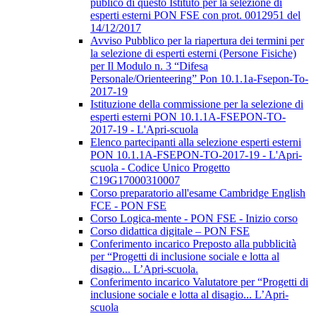
publico di questo Istituto per la selezione di
esperti esterni PON FSE con prot. 0012951 del
14/12/2017
Avviso Pubblico per la riapertura dei termini per
la selezione di esperti esterni (Persone Fisiche)
per Il Modulo n. 3 “Difesa
Personale/Orienteering” Pon 10.1.1a-Fsepon-To-
2017-19
Istituzione della commissione per la selezione di
esperti esterni PON 10.1.1A-FSEPON-TO-
2017-19 - L'Apri-scuola
Elenco partecipanti alla selezione esperti esterni
PON 10.1.1A-FSEPON-TO-2017-19 - L'Apri-
scuola - Codice Unico Progetto
C19G17000310007
Corso preparatorio all'esame Cambridge English
FCE - PON FSE
Corso Logica-mente - PON FSE - Inizio corso
Corso didattica digitale – PON FSE
Conferimento incarico Preposto alla pubblicità
per “Progetti di inclusione sociale e lotta al
disagio... L’Apri-scuola.
Conferimento incarico Valutatore per “Progetti di
inclusione sociale e lotta al disagio... L’Apri-
scuola