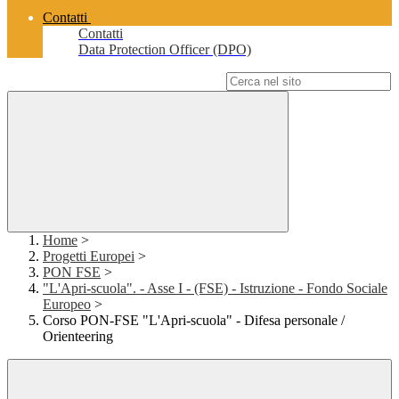
Contatti
Contatti
Data Protection Officer (DPO)
Campo di ricerca per le pagine del sito
Home
>
Progetti Europei
>
PON FSE
>
"L'Apri-scuola". - Asse I - (FSE) - Istruzione - Fondo Sociale
Europeo
>
Corso PON-FSE "L'Apri-scuola" - Difesa personale /
Orienteering