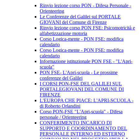
Rinvio lezione corso PON - Difesa Personale -
Orienteering
Le Conferenze del Galilei sul PORTALE
GIOVANI del Comune di Firenze
Rinvio lezione corso PON FSE: Psicomotricità e
alfabetizzazione motoria
Corso Logica-mente - PON FSE: modifica
calendario
Corso Logica-mente - PON FSE: modifica
calendario
Informazione istituzionale PON FSE - "L'Apri-
scuola"
PON FSE- L'Apri-scuola - Le prossime
conferenze del Galilei
I CORSI PON-FSE DEL GALILEI SUL
PORTALEGIOVANI DEL COMUNE DI
FIRENZE
L'EUROPA CHE PIACE: L'APRI-SCUOLA -
di Roberto Orlandini
Corso PON-FSE "L'Apri-scuola" - Difesa
personale / Orienteering
CONFERIMENTO INCARICO DI
SUPPORTO E COORDINAMENTO DEL
PERSONALE INTERNO ED ESTERNO