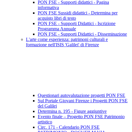
PON FSE - Supporti didattici - Pagina
informativa
PON FSE Sussidi didattici - Determina per
acquisto libri di testo
PON FSE - Supporti Didattici - Iscrizione
Programma Annuale
PON FSE - Supporti Didattici - Disseminazione
L'arte come esperienza: patrimoni culturali e
formazione nell'ISIS 'Galilei' di Firenze
Questionari autovalutazione progetti PON FSE
Sul Portale Giovani Firenze i Progetti PON FSE
del Galilei
Determina n. 195 - Figure aggiuntive
Evento finale – Progetto PON FSE Patrimonio
artistico
Circ. 171 - Calendario PON FSE