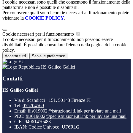
I cookie necessari sono quelli che consentono il funzionamento della
piattaforma e non è possibile disabilitarli.
Per conoscere quali sono i cookie necessari al funzionamento potete
visionare la
COOKIE POLICY
.
Cookie necessari per il funzionamento
I cookie necessari per il funzionamento non possono essere
disabilitati. È possibile consultare l'elenco nella pagina della cookie
policy.
Accetta tutti
Salva le preferenze
IIS Galileo Galilei
Contatti
IIS Galileo Galilei
Via di Scandicci - 151, 50143 Firenze FI
Tel:
055704569
Email:
fiis019002@istruzione.it
Link per inviare una mail
PEC:
fiis019002@pec.istruzione.it
Link per inviare una mail
C.F.: 94061470483
IBAN: Codice Univoco: UF6R1G