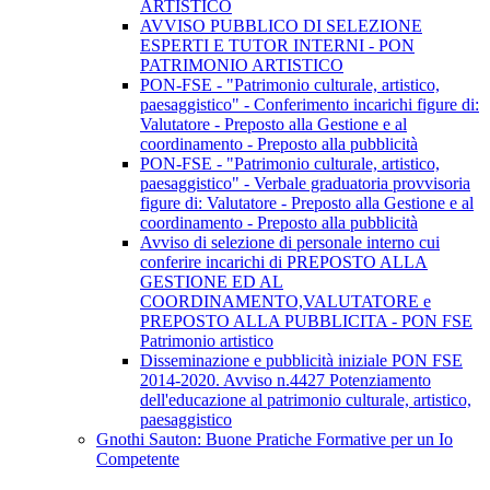
ARTISTICO
AVVISO PUBBLICO DI SELEZIONE
ESPERTI E TUTOR INTERNI - PON
PATRIMONIO ARTISTICO
PON-FSE - "Patrimonio culturale, artistico,
paesaggistico" - Conferimento incarichi figure di:
Valutatore - Preposto alla Gestione e al
coordinamento - Preposto alla pubblicità
PON-FSE - "Patrimonio culturale, artistico,
paesaggistico" - Verbale graduatoria provvisoria
figure di: Valutatore - Preposto alla Gestione e al
coordinamento - Preposto alla pubblicità
Avviso di selezione di personale interno cui
conferire incarichi di PREPOSTO ALLA
GESTIONE ED AL
COORDINAMENTO,VALUTATORE e
PREPOSTO ALLA PUBBLICITA - PON FSE
Patrimonio artistico
Disseminazione e pubblicità iniziale PON FSE
2014-2020. Avviso n.4427 Potenziamento
dell'educazione al patrimonio culturale, artistico,
paesaggistico
Gnothi Sauton: Buone Pratiche Formative per un Io
Competente