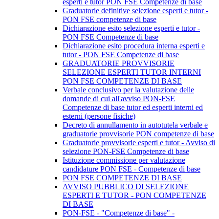
esperti e tutor PON FSE Competenze di base
Graduatorie definitive selezione esperti e tutor -
PON FSE competenze di base
Dichiarazione esito selezione esperti e tutor -
PON FSE Competenze di base
Dichiarazione esito procedura interna esperti e
tutor - PON FSE Competenze di base
GRADUATORIE PROVVISORIE
SELEZIONE ESPERTI TUTOR INTERNI
PON FSE COMPETENZE DI BASE
Verbale conclusivo per la valutazione delle
domande di cui all'avviso PON-FSE
Competenze di base tutor ed esperti interni ed
esterni (persone fisiche)
Decreto di annullamento in autotutela verbale e
graduatorie provvisorie PON competenze di base
Graduatorie provvisorie esperti e tutor - Avviso di
selezione PON-FSE Competenze di base
Istituzione commissione per valutazione
candidature PON FSE - Competenze di base
PON FSE COMPETENZE DI BASE
AVVISO PUBBLICO DI SELEZIONE
ESPERTI E TUTOR - PON COMPETENZE
DI BASE
PON-FSE - "Competenze di base" -