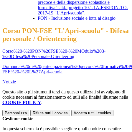
precoce e della dispersione scolastica e
formativa" - Id. progetto 10.1.1A-FSEPON-TO-
2017-19 "L'Apri-scuola".
PON - Inclusione sociale e lotta al disagio
Corso PON-FSE "L'Apri-scuola" - Difesa
personale / Orienteering
Corso%20-%20PON%20FSE%20-%20MOdulo%203-
%20Difesa%20Personale-Orienteering
Domanda%20di%20partecipazioneai%20percorsi%20formativi%20
FSE%20-%20L%27Apri-scuola
Notizie
Questo sito o gli strumenti terzi da questo utilizzati si avvalgono di
cookie necessari al funzionamento ed utili alle finalità illustrate nella
COOKIE POLICY
.
Personalizza
Rifiuta tutti
i cookies
Accetta tutti
i cookies
Gestione cookie
In questa schermata è possibile scegliere quali cookie consentire.