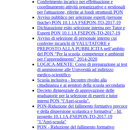
Conferimento incarico per effettuazione e
coordinamento attività organizzative e gestionali
per l'attuazione, riferite ai fondi strutturali PON
Avviso pubblico per selezione esperti (persone
fisiche) PON 10.1.1A FSEPON-TO-2017-19
Dichiarazione esito selezione interna per Tutor e
Esperti PON 10.1.1A FSEPON-TO-2017-19
Avviso di selezione di personale interno cui
conferire incarichi di VALUTATORE e
PREPOSTO ALLA PUBBLICITA nell’ambito
del PON “Per la scuola, competenze e ambienti
per l’apprendimento” 2014-2020
LOGICA-MENTE: Corso di preparazione ai test
di ammissione alle Università ad indirizzo
medico-scientifico
Scuola inclusiva - Incontro rivolto alla
cittadinanza e ai genitori della scuola secondaria
Decreto dirigenziale di approvazione delle
graduatorie per la selezione di esperti e tutor
interni PON “l’Apri-scuola".
PON-Riduzione del fallimento formativo precoce
e della dispersione scolastica e formativa" - Id.
progetto 10.1.1A-FSEPON-TO-2017-19
"L'Apri-scuola"
PON - Riduzione del fallimento formativo