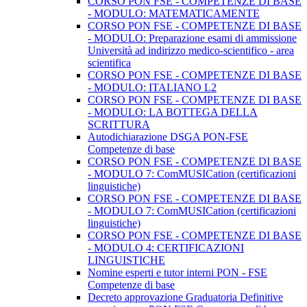
CORSO PON FSE - COMPETENZE DI BASE
- MODULO: MATEMATICAMENTE
CORSO PON FSE - COMPETENZE DI BASE
- MODULO: Preparazione esami di ammissione
Università ad indirizzo medico-scientifico - area
scientifica
CORSO PON FSE - COMPETENZE DI BASE
- MODULO: ITALIANO L2
CORSO PON FSE - COMPETENZE DI BASE
- MODULO: LA BOTTEGA DELLA
SCRITTURA
Autodichiarazione DSGA PON-FSE
Competenze di base
CORSO PON FSE - COMPETENZE DI BASE
- MODULO 7: ComMUSICation (certificazioni
linguistiche)
CORSO PON FSE - COMPETENZE DI BASE
- MODULO 7: ComMUSICation (certificazioni
linguistiche)
CORSO PON FSE - COMPETENZE DI BASE
- MODULO 4: CERTIFICAZIONI
LINGUISTICHE
Nomine esperti e tutor interni PON - FSE
Competenze di base
Decreto approvazione Graduatoria Definitive