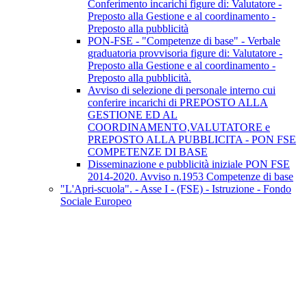
Conferimento incarichi figure di: Valutatore -
Preposto alla Gestione e al coordinamento -
Preposto alla pubblicità
PON-FSE - "Competenze di base" - Verbale
graduatoria provvisoria figure di: Valutatore -
Preposto alla Gestione e al coordinamento -
Preposto alla pubblicità.
Avviso di selezione di personale interno cui
conferire incarichi di PREPOSTO ALLA
GESTIONE ED AL
COORDINAMENTO,VALUTATORE e
PREPOSTO ALLA PUBBLICITA - PON FSE
COMPETENZE DI BASE
Disseminazione e pubblicità iniziale PON FSE
2014-2020. Avviso n.1953 Competenze di base
"L'Apri-scuola". - Asse I - (FSE) - Istruzione - Fondo
Sociale Europeo