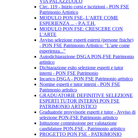
VIA PALAZZUOLO
Circ. 119 - Inizio corsi e iscrizioni - PON FSE
Patrimonio Artistico
MODULO PON FSE- L'ARTE COME
ESPERIENZA ... - P.A.T.H.
MODULO PON FSE: CRESCERE CON
L'ARTE
Avviso selezione esperti esterni (persone fisiche)
- PON FSE Patrimonio Artistico: "L'arte come
esperienza..."
Autodichiarazione DSGA PON-FSE Patrimonio
artistico
Dichiarazione esito selezione esperti e tutor
interni - PON FSE Patrimonio
Incarico DSGA - PON FSE Patrimonio artistico
Nomine esperti e tutor interni - PON FSE
Patrimonio artistico
GRADUATORIE DEFINITIVE SELEZIONE
ESPERTI TUTOR INTERNI PON FSE
PATRIMONIO ARTISTICO
Graduatorie provvisorie esperti e tutor - Avviso di
selezione PON-FSE Patrimonio artistico
Istituzione commissione per valutazione
candidature PON-FSE - Patrimonio artistico
PROGETTO PON FSE - PATRIMONIO