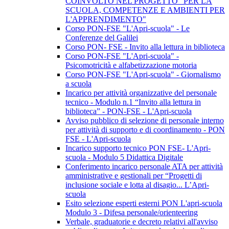
COINVOLTO NEL PROGETTO "PER LA
SCUOLA, COMPETENZE E AMBIENTI PER
L'APPRENDIMENTO"
Corso PON-FSE "L'Apri-scuola" - Le
Conferenze del Galilei
Corso PON- FSE - Invito alla lettura in biblioteca
Corso PON-FSE "L'Apri-scuola" -
Psicomotricità e alfabetizzazione motoria
Corso PON-FSE "L'Apri-scuola" - Giornalismo
a scuola
Incarico per attività organizzative del personale
tecnico - Modulo n.1 “Invito alla lettura in
biblioteca” - PON-FSE - L'Apri-scuola
Avviso pubblico di selezione di personale interno
per attività di supporto e di coordinamento - PON
FSE - L'Apri-scuola
Incarico supporto tecnico PON FSE- L'Apri-
scuola - Modulo 5 Didattica Digitale
Conferimento incarico personale ATA per attività
amministrative e gestionali per “Progetti di
inclusione sociale e lotta al disagio... L’Apri-
scuola
Esito selezione esperti esterni PON L'apri-scuola
Modulo 3 - Difesa personale/orienteering
Verbale, graduatorie e decreto relativi all'avviso