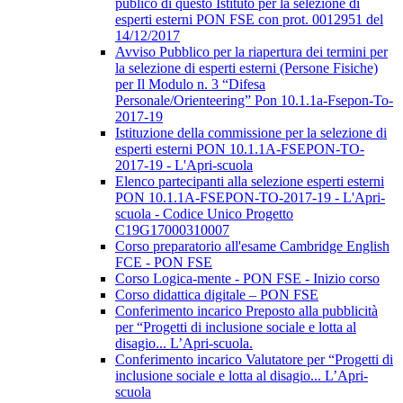
publico di questo Istituto per la selezione di
esperti esterni PON FSE con prot. 0012951 del
14/12/2017
Avviso Pubblico per la riapertura dei termini per
la selezione di esperti esterni (Persone Fisiche)
per Il Modulo n. 3 “Difesa
Personale/Orienteering” Pon 10.1.1a-Fsepon-To-
2017-19
Istituzione della commissione per la selezione di
esperti esterni PON 10.1.1A-FSEPON-TO-
2017-19 - L'Apri-scuola
Elenco partecipanti alla selezione esperti esterni
PON 10.1.1A-FSEPON-TO-2017-19 - L'Apri-
scuola - Codice Unico Progetto
C19G17000310007
Corso preparatorio all'esame Cambridge English
FCE - PON FSE
Corso Logica-mente - PON FSE - Inizio corso
Corso didattica digitale – PON FSE
Conferimento incarico Preposto alla pubblicità
per “Progetti di inclusione sociale e lotta al
disagio... L’Apri-scuola.
Conferimento incarico Valutatore per “Progetti di
inclusione sociale e lotta al disagio... L’Apri-
scuola