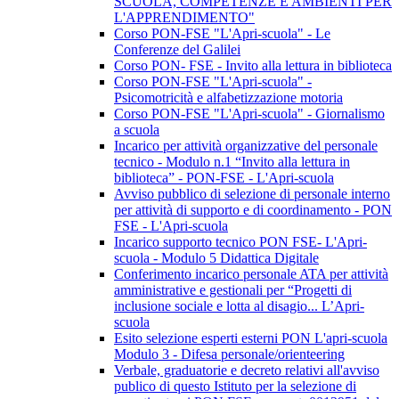
SCUOLA, COMPETENZE E AMBIENTI PER
L'APPRENDIMENTO"
Corso PON-FSE "L'Apri-scuola" - Le
Conferenze del Galilei
Corso PON- FSE - Invito alla lettura in biblioteca
Corso PON-FSE "L'Apri-scuola" -
Psicomotricità e alfabetizzazione motoria
Corso PON-FSE "L'Apri-scuola" - Giornalismo
a scuola
Incarico per attività organizzative del personale
tecnico - Modulo n.1 “Invito alla lettura in
biblioteca” - PON-FSE - L'Apri-scuola
Avviso pubblico di selezione di personale interno
per attività di supporto e di coordinamento - PON
FSE - L'Apri-scuola
Incarico supporto tecnico PON FSE- L'Apri-
scuola - Modulo 5 Didattica Digitale
Conferimento incarico personale ATA per attività
amministrative e gestionali per “Progetti di
inclusione sociale e lotta al disagio... L’Apri-
scuola
Esito selezione esperti esterni PON L'apri-scuola
Modulo 3 - Difesa personale/orienteering
Verbale, graduatorie e decreto relativi all'avviso
publico di questo Istituto per la selezione di