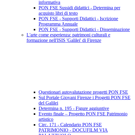
informativa
PON FSE Sussidi didattici - Determina per
acquisto libri di testo
PON FSE - Supporti Didattici - Iscrizione
Programma Annuale
PON FSE - Supporti Didattici - Disseminazione
L'arte come esperienza: patrimoni culturali e
formazione nell'ISIS 'Galilei' di Firenze
Questionari autovalutazione progetti PON FSE
Sul Portale Giovani Firenze i Progetti PON FSE
del Galilei
Determina n. 195 - Figure aggiuntive
Evento finale – Progetto PON FSE Patrimonio
artistico
Circ. 171 - Calendario PON FSE
PATRIMONIO - DOCUFILM VIA