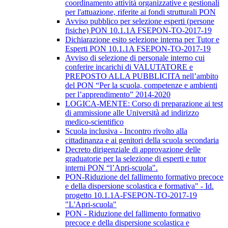
coordinamento attività organizzative e gestionali
per l'attuazione, riferite ai fondi strutturali PON
Avviso pubblico per selezione esperti (persone
fisiche) PON 10.1.1A FSEPON-TO-2017-19
Dichiarazione esito selezione interna per Tutor e
Esperti PON 10.1.1A FSEPON-TO-2017-19
Avviso di selezione di personale interno cui
conferire incarichi di VALUTATORE e
PREPOSTO ALLA PUBBLICITA nell’ambito
del PON “Per la scuola, competenze e ambienti
per l’apprendimento” 2014-2020
LOGICA-MENTE: Corso di preparazione ai test
di ammissione alle Università ad indirizzo
medico-scientifico
Scuola inclusiva - Incontro rivolto alla
cittadinanza e ai genitori della scuola secondaria
Decreto dirigenziale di approvazione delle
graduatorie per la selezione di esperti e tutor
interni PON “l’Apri-scuola".
PON-Riduzione del fallimento formativo precoce
e della dispersione scolastica e formativa" - Id.
progetto 10.1.1A-FSEPON-TO-2017-19
"L'Apri-scuola"
PON - Riduzione del fallimento formativo
precoce e della dispersione scolastica e