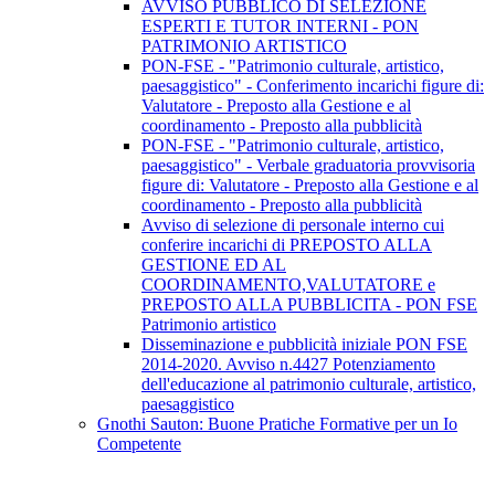
AVVISO PUBBLICO DI SELEZIONE
ESPERTI E TUTOR INTERNI - PON
PATRIMONIO ARTISTICO
PON-FSE - "Patrimonio culturale, artistico,
paesaggistico" - Conferimento incarichi figure di:
Valutatore - Preposto alla Gestione e al
coordinamento - Preposto alla pubblicità
PON-FSE - "Patrimonio culturale, artistico,
paesaggistico" - Verbale graduatoria provvisoria
figure di: Valutatore - Preposto alla Gestione e al
coordinamento - Preposto alla pubblicità
Avviso di selezione di personale interno cui
conferire incarichi di PREPOSTO ALLA
GESTIONE ED AL
COORDINAMENTO,VALUTATORE e
PREPOSTO ALLA PUBBLICITA - PON FSE
Patrimonio artistico
Disseminazione e pubblicità iniziale PON FSE
2014-2020. Avviso n.4427 Potenziamento
dell'educazione al patrimonio culturale, artistico,
paesaggistico
Gnothi Sauton: Buone Pratiche Formative per un Io
Competente