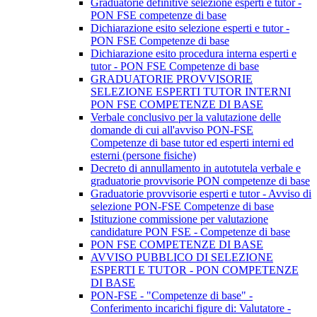
Graduatorie definitive selezione esperti e tutor -
PON FSE competenze di base
Dichiarazione esito selezione esperti e tutor -
PON FSE Competenze di base
Dichiarazione esito procedura interna esperti e
tutor - PON FSE Competenze di base
GRADUATORIE PROVVISORIE
SELEZIONE ESPERTI TUTOR INTERNI
PON FSE COMPETENZE DI BASE
Verbale conclusivo per la valutazione delle
domande di cui all'avviso PON-FSE
Competenze di base tutor ed esperti interni ed
esterni (persone fisiche)
Decreto di annullamento in autotutela verbale e
graduatorie provvisorie PON competenze di base
Graduatorie provvisorie esperti e tutor - Avviso di
selezione PON-FSE Competenze di base
Istituzione commissione per valutazione
candidature PON FSE - Competenze di base
PON FSE COMPETENZE DI BASE
AVVISO PUBBLICO DI SELEZIONE
ESPERTI E TUTOR - PON COMPETENZE
DI BASE
PON-FSE - "Competenze di base" -
Conferimento incarichi figure di: Valutatore -