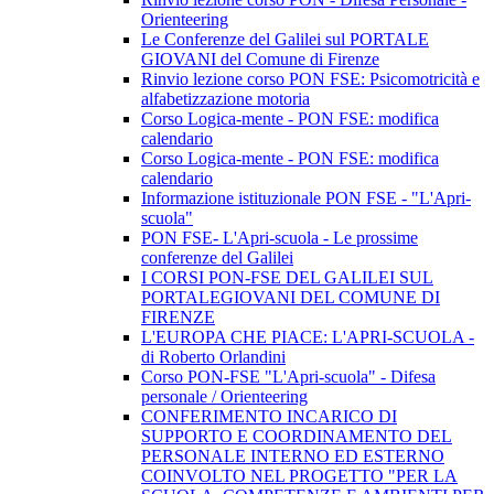
Orienteering
Le Conferenze del Galilei sul PORTALE
GIOVANI del Comune di Firenze
Rinvio lezione corso PON FSE: Psicomotricità e
alfabetizzazione motoria
Corso Logica-mente - PON FSE: modifica
calendario
Corso Logica-mente - PON FSE: modifica
calendario
Informazione istituzionale PON FSE - "L'Apri-
scuola"
PON FSE- L'Apri-scuola - Le prossime
conferenze del Galilei
I CORSI PON-FSE DEL GALILEI SUL
PORTALEGIOVANI DEL COMUNE DI
FIRENZE
L'EUROPA CHE PIACE: L'APRI-SCUOLA -
di Roberto Orlandini
Corso PON-FSE "L'Apri-scuola" - Difesa
personale / Orienteering
CONFERIMENTO INCARICO DI
SUPPORTO E COORDINAMENTO DEL
PERSONALE INTERNO ED ESTERNO
COINVOLTO NEL PROGETTO "PER LA