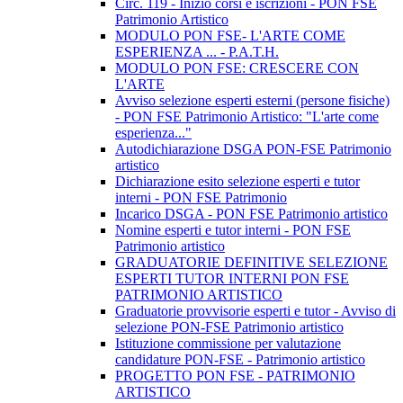
Circ. 119 - Inizio corsi e iscrizioni - PON FSE
Patrimonio Artistico
MODULO PON FSE- L'ARTE COME
ESPERIENZA ... - P.A.T.H.
MODULO PON FSE: CRESCERE CON
L'ARTE
Avviso selezione esperti esterni (persone fisiche)
- PON FSE Patrimonio Artistico: "L'arte come
esperienza..."
Autodichiarazione DSGA PON-FSE Patrimonio
artistico
Dichiarazione esito selezione esperti e tutor
interni - PON FSE Patrimonio
Incarico DSGA - PON FSE Patrimonio artistico
Nomine esperti e tutor interni - PON FSE
Patrimonio artistico
GRADUATORIE DEFINITIVE SELEZIONE
ESPERTI TUTOR INTERNI PON FSE
PATRIMONIO ARTISTICO
Graduatorie provvisorie esperti e tutor - Avviso di
selezione PON-FSE Patrimonio artistico
Istituzione commissione per valutazione
candidature PON-FSE - Patrimonio artistico
PROGETTO PON FSE - PATRIMONIO
ARTISTICO