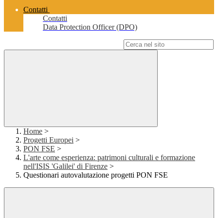
Contatti
Contatti
Data Protection Officer (DPO)
Campo di ricerca per le pagine del sito
Home
>
Progetti Europei
>
PON FSE
>
L'arte come esperienza: patrimoni culturali e formazione
nell'ISIS 'Galilei' di Firenze
>
Questionari autovalutazione progetti PON FSE