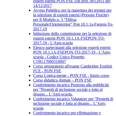
esperti esterni PON FSE con prot. 0012951 del
14/12/2017
Avviso Pubblico per la riapertura dei termini per
la selezione di esperti esterni (Persone Fisiche)
per Il Modulo n. 3 “Difesa
Personale/Orienteering” Pon 10.1.1a-Fsepon-To-
2017-19
Istituzione della commissione per la selezione di
esperti esterni PON 10.1.1A-FSEPON-TO-
2017-19 - L'Apri-scuola
Elenco partecipanti alla selezione esperti esterni
PON 10.1.1A-FSEPON-TO-2017-19 - L'Apri-
scuola - Codice Unico Progetto
C19G17000310007
Corso preparatorio all'esame Cambridge English
FCE - PON FSE
Corso Logica-mente - PON FSE - Inizio corso
Corso didattica digitale – PON FSE
Conferimento incarico Preposto alla pubblicità
per “Progetti di inclusione sociale e lotta al
disagio... L’Apri-scuola.
Conferimento incarico Valutatore per “Progetti di
inclusione sociale e lotta al disagio... L’Apri-
scuola
Conferimento incarico per effettuazione e