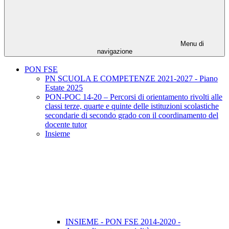
Menu di
navigazione
PON FSE
PN SCUOLA E COMPETENZE 2021-2027 - Piano
Estate 2025
PON-POC 14-20 – Percorsi di orientamento rivolti alle
classi terze, quarte e quinte delle istituzioni scolastiche
secondarie di secondo grado con il coordinamento del
docente tutor
Insieme
INSIEME - PON FSE 2014-2020 -