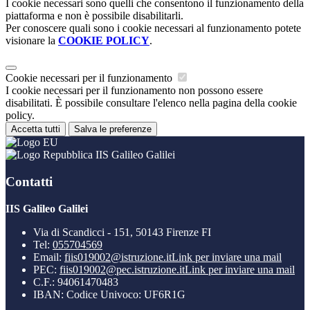
I cookie necessari sono quelli che consentono il funzionamento della
piattaforma e non è possibile disabilitarli.
Per conoscere quali sono i cookie necessari al funzionamento potete
visionare la
COOKIE POLICY
.
Cookie necessari per il funzionamento
I cookie necessari per il funzionamento non possono essere
disabilitati. È possibile consultare l'elenco nella pagina della cookie
policy.
Accetta tutti
Salva le preferenze
IIS Galileo Galilei
Contatti
IIS Galileo Galilei
Via di Scandicci - 151, 50143 Firenze FI
Tel:
055704569
Email:
fiis019002@istruzione.it
Link per inviare una mail
PEC:
fiis019002@pec.istruzione.it
Link per inviare una mail
C.F.: 94061470483
IBAN: Codice Univoco: UF6R1G