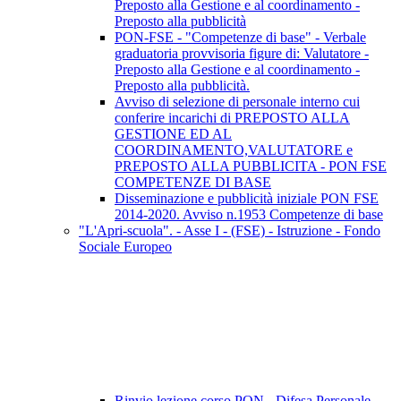
Preposto alla Gestione e al coordinamento -
Preposto alla pubblicità
PON-FSE - "Competenze di base" - Verbale
graduatoria provvisoria figure di: Valutatore -
Preposto alla Gestione e al coordinamento -
Preposto alla pubblicità.
Avviso di selezione di personale interno cui
conferire incarichi di PREPOSTO ALLA
GESTIONE ED AL
COORDINAMENTO,VALUTATORE e
PREPOSTO ALLA PUBBLICITA - PON FSE
COMPETENZE DI BASE
Disseminazione e pubblicità iniziale PON FSE
2014-2020. Avviso n.1953 Competenze di base
"L'Apri-scuola". - Asse I - (FSE) - Istruzione - Fondo
Sociale Europeo
Rinvio lezione corso PON - Difesa Personale -