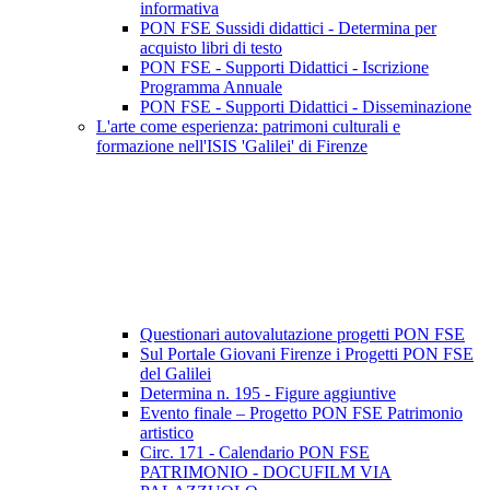
informativa
PON FSE Sussidi didattici - Determina per
acquisto libri di testo
PON FSE - Supporti Didattici - Iscrizione
Programma Annuale
PON FSE - Supporti Didattici - Disseminazione
L'arte come esperienza: patrimoni culturali e
formazione nell'ISIS 'Galilei' di Firenze
Questionari autovalutazione progetti PON FSE
Sul Portale Giovani Firenze i Progetti PON FSE
del Galilei
Determina n. 195 - Figure aggiuntive
Evento finale – Progetto PON FSE Patrimonio
artistico
Circ. 171 - Calendario PON FSE
PATRIMONIO - DOCUFILM VIA