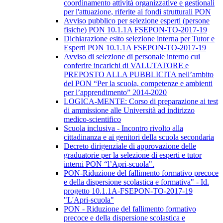
coordinamento attività organizzative e gestionali
per l'attuazione, riferite ai fondi strutturali PON
Avviso pubblico per selezione esperti (persone
fisiche) PON 10.1.1A FSEPON-TO-2017-19
Dichiarazione esito selezione interna per Tutor e
Esperti PON 10.1.1A FSEPON-TO-2017-19
Avviso di selezione di personale interno cui
conferire incarichi di VALUTATORE e
PREPOSTO ALLA PUBBLICITA nell’ambito
del PON “Per la scuola, competenze e ambienti
per l’apprendimento” 2014-2020
LOGICA-MENTE: Corso di preparazione ai test
di ammissione alle Università ad indirizzo
medico-scientifico
Scuola inclusiva - Incontro rivolto alla
cittadinanza e ai genitori della scuola secondaria
Decreto dirigenziale di approvazione delle
graduatorie per la selezione di esperti e tutor
interni PON “l’Apri-scuola".
PON-Riduzione del fallimento formativo precoce
e della dispersione scolastica e formativa" - Id.
progetto 10.1.1A-FSEPON-TO-2017-19
"L'Apri-scuola"
PON - Riduzione del fallimento formativo
precoce e della dispersione scolastica e