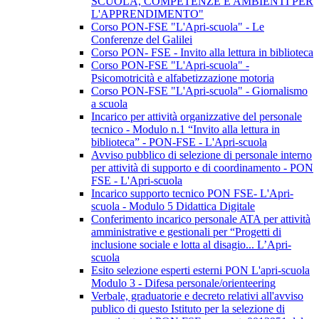
SCUOLA, COMPETENZE E AMBIENTI PER
L'APPRENDIMENTO"
Corso PON-FSE "L'Apri-scuola" - Le
Conferenze del Galilei
Corso PON- FSE - Invito alla lettura in biblioteca
Corso PON-FSE "L'Apri-scuola" -
Psicomotricità e alfabetizzazione motoria
Corso PON-FSE "L'Apri-scuola" - Giornalismo
a scuola
Incarico per attività organizzative del personale
tecnico - Modulo n.1 “Invito alla lettura in
biblioteca” - PON-FSE - L'Apri-scuola
Avviso pubblico di selezione di personale interno
per attività di supporto e di coordinamento - PON
FSE - L'Apri-scuola
Incarico supporto tecnico PON FSE- L'Apri-
scuola - Modulo 5 Didattica Digitale
Conferimento incarico personale ATA per attività
amministrative e gestionali per “Progetti di
inclusione sociale e lotta al disagio... L’Apri-
scuola
Esito selezione esperti esterni PON L'apri-scuola
Modulo 3 - Difesa personale/orienteering
Verbale, graduatorie e decreto relativi all'avviso
publico di questo Istituto per la selezione di