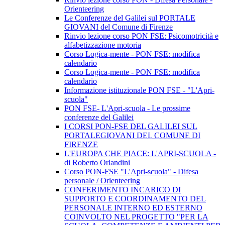
Orienteering
Le Conferenze del Galilei sul PORTALE
GIOVANI del Comune di Firenze
Rinvio lezione corso PON FSE: Psicomotricità e
alfabetizzazione motoria
Corso Logica-mente - PON FSE: modifica
calendario
Corso Logica-mente - PON FSE: modifica
calendario
Informazione istituzionale PON FSE - "L'Apri-
scuola"
PON FSE- L'Apri-scuola - Le prossime
conferenze del Galilei
I CORSI PON-FSE DEL GALILEI SUL
PORTALEGIOVANI DEL COMUNE DI
FIRENZE
L'EUROPA CHE PIACE: L'APRI-SCUOLA -
di Roberto Orlandini
Corso PON-FSE "L'Apri-scuola" - Difesa
personale / Orienteering
CONFERIMENTO INCARICO DI
SUPPORTO E COORDINAMENTO DEL
PERSONALE INTERNO ED ESTERNO
COINVOLTO NEL PROGETTO "PER LA