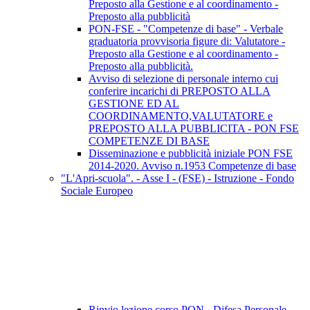
Preposto alla Gestione e al coordinamento -
Preposto alla pubblicità
PON-FSE - "Competenze di base" - Verbale
graduatoria provvisoria figure di: Valutatore -
Preposto alla Gestione e al coordinamento -
Preposto alla pubblicità.
Avviso di selezione di personale interno cui
conferire incarichi di PREPOSTO ALLA
GESTIONE ED AL
COORDINAMENTO,VALUTATORE e
PREPOSTO ALLA PUBBLICITA - PON FSE
COMPETENZE DI BASE
Disseminazione e pubblicità iniziale PON FSE
2014-2020. Avviso n.1953 Competenze di base
"L'Apri-scuola". - Asse I - (FSE) - Istruzione - Fondo
Sociale Europeo
Rinvio lezione corso PON - Difesa Personale -