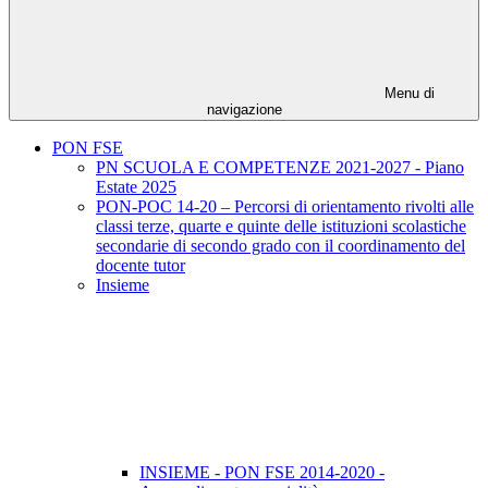
Menu di
navigazione
PON FSE
PN SCUOLA E COMPETENZE 2021-2027 - Piano
Estate 2025
PON-POC 14-20 – Percorsi di orientamento rivolti alle
classi terze, quarte e quinte delle istituzioni scolastiche
secondarie di secondo grado con il coordinamento del
docente tutor
Insieme
INSIEME - PON FSE 2014-2020 -