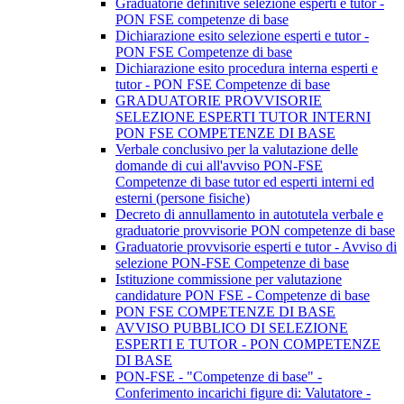
Graduatorie definitive selezione esperti e tutor -
PON FSE competenze di base
Dichiarazione esito selezione esperti e tutor -
PON FSE Competenze di base
Dichiarazione esito procedura interna esperti e
tutor - PON FSE Competenze di base
GRADUATORIE PROVVISORIE
SELEZIONE ESPERTI TUTOR INTERNI
PON FSE COMPETENZE DI BASE
Verbale conclusivo per la valutazione delle
domande di cui all'avviso PON-FSE
Competenze di base tutor ed esperti interni ed
esterni (persone fisiche)
Decreto di annullamento in autotutela verbale e
graduatorie provvisorie PON competenze di base
Graduatorie provvisorie esperti e tutor - Avviso di
selezione PON-FSE Competenze di base
Istituzione commissione per valutazione
candidature PON FSE - Competenze di base
PON FSE COMPETENZE DI BASE
AVVISO PUBBLICO DI SELEZIONE
ESPERTI E TUTOR - PON COMPETENZE
DI BASE
PON-FSE - "Competenze di base" -
Conferimento incarichi figure di: Valutatore -