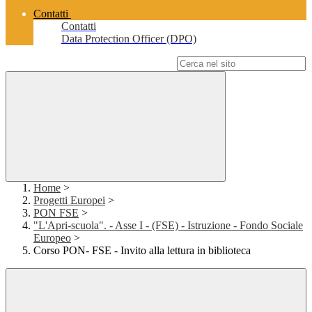
Contatti
Contatti
Data Protection Officer (DPO)
Campo di ricerca per le pagine del sito
Home
>
Progetti Europei
>
PON FSE
>
"L'Apri-scuola". - Asse I - (FSE) - Istruzione - Fondo Sociale
Europeo
>
Corso PON- FSE - Invito alla lettura in biblioteca