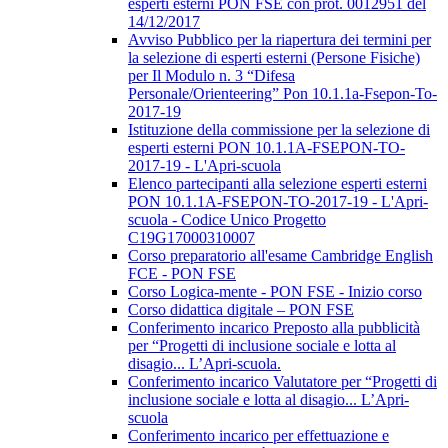
esperti esterni PON FSE con prot. 0012951 del
14/12/2017
Avviso Pubblico per la riapertura dei termini per
la selezione di esperti esterni (Persone Fisiche)
per Il Modulo n. 3 “Difesa
Personale/Orienteering” Pon 10.1.1a-Fsepon-To-
2017-19
Istituzione della commissione per la selezione di
esperti esterni PON 10.1.1A-FSEPON-TO-
2017-19 - L'Apri-scuola
Elenco partecipanti alla selezione esperti esterni
PON 10.1.1A-FSEPON-TO-2017-19 - L'Apri-
scuola - Codice Unico Progetto
C19G17000310007
Corso preparatorio all'esame Cambridge English
FCE - PON FSE
Corso Logica-mente - PON FSE - Inizio corso
Corso didattica digitale – PON FSE
Conferimento incarico Preposto alla pubblicità
per “Progetti di inclusione sociale e lotta al
disagio... L’Apri-scuola.
Conferimento incarico Valutatore per “Progetti di
inclusione sociale e lotta al disagio... L’Apri-
scuola
Conferimento incarico per effettuazione e