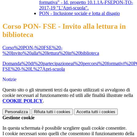
formativa" - Id. progetto 10.1.1A-FSEPON-TO-
2017-19 "L'Apri-scuola".
PON - Inclusione sociale e lotta al disagio
Corso PON- FSE - Invito alla lettura in
biblioteca
Corso%20PON-%20FSE%20-
%20Invito%20alla%20lettura%20in%20biblioteca
Domanda%20di%20partecipazioneai%20percorsi%20formativi%20
FSE%20-%20L%27Apri-scuola
Notizie
Questo sito o gli strumenti terzi da questo utilizzati si avvalgono di
cookie necessari al funzionamento ed utili alle finalità illustrate nella
COOKIE POLICY
.
Personalizza
Rifiuta tutti
i cookies
Accetta tutti
i cookies
Gestione cookie
In questa schermata è possibile scegliere quali cookie consentire.
I cookie necessari sono quelli che consentono il funzionamento della