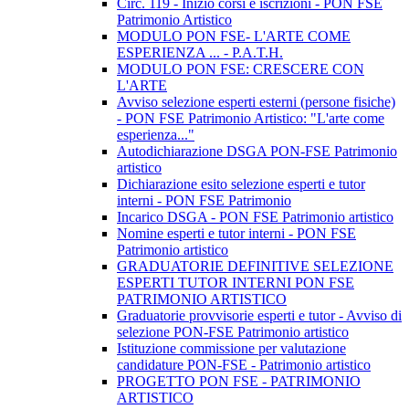
Circ. 119 - Inizio corsi e iscrizioni - PON FSE
Patrimonio Artistico
MODULO PON FSE- L'ARTE COME
ESPERIENZA ... - P.A.T.H.
MODULO PON FSE: CRESCERE CON
L'ARTE
Avviso selezione esperti esterni (persone fisiche)
- PON FSE Patrimonio Artistico: "L'arte come
esperienza..."
Autodichiarazione DSGA PON-FSE Patrimonio
artistico
Dichiarazione esito selezione esperti e tutor
interni - PON FSE Patrimonio
Incarico DSGA - PON FSE Patrimonio artistico
Nomine esperti e tutor interni - PON FSE
Patrimonio artistico
GRADUATORIE DEFINITIVE SELEZIONE
ESPERTI TUTOR INTERNI PON FSE
PATRIMONIO ARTISTICO
Graduatorie provvisorie esperti e tutor - Avviso di
selezione PON-FSE Patrimonio artistico
Istituzione commissione per valutazione
candidature PON-FSE - Patrimonio artistico
PROGETTO PON FSE - PATRIMONIO
ARTISTICO