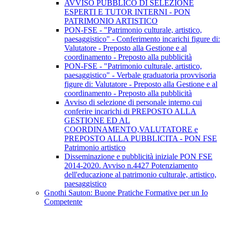
AVVISO PUBBLICO DI SELEZIONE
ESPERTI E TUTOR INTERNI - PON
PATRIMONIO ARTISTICO
PON-FSE - "Patrimonio culturale, artistico,
paesaggistico" - Conferimento incarichi figure di:
Valutatore - Preposto alla Gestione e al
coordinamento - Preposto alla pubblicità
PON-FSE - "Patrimonio culturale, artistico,
paesaggistico" - Verbale graduatoria provvisoria
figure di: Valutatore - Preposto alla Gestione e al
coordinamento - Preposto alla pubblicità
Avviso di selezione di personale interno cui
conferire incarichi di PREPOSTO ALLA
GESTIONE ED AL
COORDINAMENTO,VALUTATORE e
PREPOSTO ALLA PUBBLICITA - PON FSE
Patrimonio artistico
Disseminazione e pubblicità iniziale PON FSE
2014-2020. Avviso n.4427 Potenziamento
dell'educazione al patrimonio culturale, artistico,
paesaggistico
Gnothi Sauton: Buone Pratiche Formative per un Io
Competente