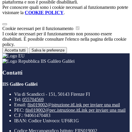
piattaforma e non è possibile disabilitarli.
Per conoscere quali sono i cookie necessari al funzionamento potete
visionare la
COOKIE POLICY
.
Cookie necessari per il funzionamento
I cookie necessari per il funzionamento non possono essere
disabilitati. È possibile consultare l'elenco nella pagina della cookie
policy.
Accetta tutti
Salva le preferenze
IIS Galileo Galilei
Contatti
IIS Galileo Galilei
Via di Scandicci - 151, 50143 Firenze FI
Tel:
055704569
Email:
fiis019002@istruzione.it
Link per inviare una mail
PEC:
fiis019002@pec.istruzione.it
Link per inviare una mail
C.F.: 94061470483
IBAN: Codice Univoco: UF6R1G
Codice Meccanografico Istituto: FIIS019002